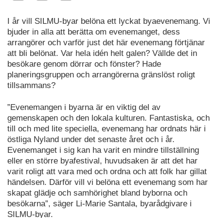
I år vill SILMU-byar belöna ett lyckat byaevenemang. Vi
bjuder in alla att berätta om evenemanget, dess
arrangörer och varför just det här evenemang förtjänar
att bli belönat. Var hela idén helt galen? Vällde det in
besökare genom dörrar och fönster? Hade
planeringsgruppen och arrangörerna gränslöst roligt
tillsammans?
”Evenemangen i byarna är en viktig del av
gemenskapen och den lokala kulturen. Fantastiska, och
till och med lite speciella, evenemang har ordnats här i
östliga Nyland under det senaste året och i år.
Evenemanget i sig kan ha varit en mindre tillställning
eller en större byafestival, huvudsaken är att det har
varit roligt att vara med och ordna och att folk har gillat
händelsen. Därför vill vi belöna ett evenemang som har
skapat glädje och samhörighet bland byborna och
besökarna”, säger Li-Marie Santala, byarådgivare i
SILMU-byar.