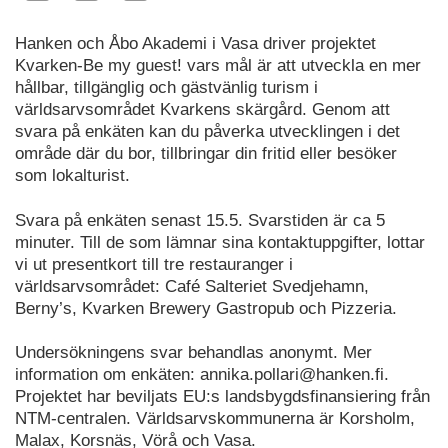
Hanken och Åbo Akademi i Vasa driver projektet
Kvarken-Be my guest! vars mål är att utveckla en mer
hållbar, tillgänglig och gästvänlig turism i
världsarvsområdet Kvarkens skärgård. Genom att
svara på enkäten kan du påverka utvecklingen i det
område där du bor, tillbringar din fritid eller besöker
som lokalturist.
Svara på enkäten senast 15.5. Svarstiden är ca 5
minuter. Till de som lämnar sina kontaktuppgifter, lottar
vi ut presentkort till tre restauranger i
världsarvsområdet: Café Salteriet Svedjehamn,
Berny’s, Kvarken Brewery Gastropub och Pizzeria.
Undersökningens svar behandlas anonymt. Mer
information om enkäten: annika.pollari@hanken.fi.
Projektet har beviljats EU:s landsbygdsfinansiering från
NTM-centralen. Världsarvskommunerna är Korsholm,
Malax, Korsnäs, Vörå och Vasa.