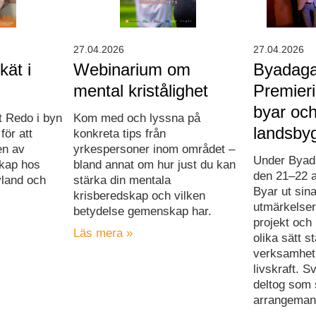
27.04.2026
27.04.2026
ät i
Webinarium om
Byadaga
mental kristålighet
Premierin
byar oc
t Redo i byn
Kom med och lyssna på
landsby
för att
konkreta tips från
en av
yrkespersoner inom området –
Under Byada
skap hos
bland annat om hur just du kan
den 21–22 a
yland och
stärka din mentala
Byar ut sina
krisberedskap och vilken
utmärkelser t
betydelse gemenskap har.
projekt och
Läs mera »
olika sätt s
verksamhet
livskraft. 
deltog som 
arrangeman