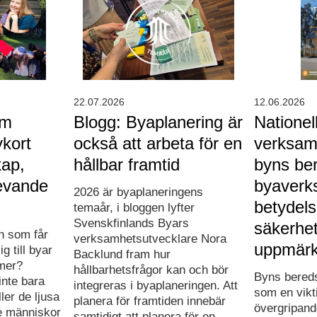
22.07.2026
12.06.2026
om
Blogg: Byaplanering är
Nationel
kort
också att arbeta för en
verksam
kap,
hållbar framtid
byns be
levande
byaverk
2026 är byaplaneringens
betydels
temaår, i bloggen lyfter
Svenskfinlands Byars
säkerhe
en som får
verksamhetsutvecklare Nora
uppmär
g till byar
Backlund fram hur
mer?
hållbarhetsfrågor kan och bör
Byns bered
inte bara
integreras i byaplaneringen. Att
som en vikt
ler de ljusa
planera för framtiden innebär
övergripande
e människor
samtidigt att planera för en