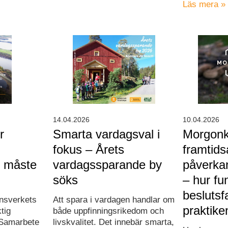
Läs mera »
14.04.2026
10.04.2026
r
Smarta vardagsval i
Morgonk
fokus – Årets
framtids
nd måste
vardagssparande by
påverka
söks
– hur fu
beslutsf
synsverkets
Att spara i vardagen handlar om
praktike
ktig
både uppfinningsrikedom och
. Samarbete
livskvalitet. Det innebär smarta,