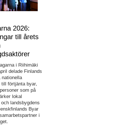
rna 2026:
gar till årets
h
gdsaktörer
garna i Riihimäki
pril delade Finlands
 nationella
ill förtjänta byar,
 personer som på
tärker lokal
 och landsbygdens
Svenskfinlands Byar
samarbetspartner i
get.