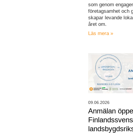
som genom engage
företagsamhet och
skapar levande loka
året om.
Läs mera »
09.06.2026
Anmälan öppen
Finlandssven
landsbygdsri