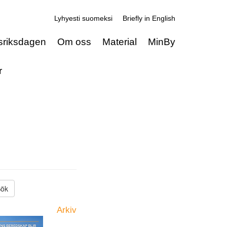
Lyhyesti suomeksi
Briefly in English
sriksdagen
Om oss
Material
MinBy
r
Arkiv