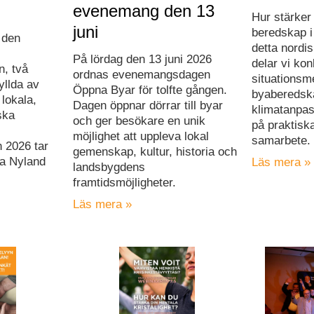
evenemang den 13
Hur stärker
juni
beredskap i 
 den
detta nordi
På lördag den 13 juni 2026
delar vi ko
n, två
ordnas evenemangsdagen
situationsm
yllda av
Öppna Byar för tolfte gången.
byaberedsk
lokala,
Dagen öppnar dörrar till byar
klimatanpa
ska
och ger besökare en unik
på praktisk
möjlighet att uppleva lokal
samarbete.
 2026 tar
gemenskap, kultur, historia och
ra Nyland
Läs mera »
landsbygdens
framtidsmöjligheter.
Läs mera »