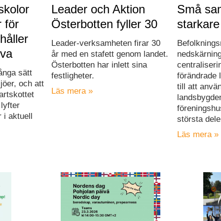
skolor
Leader och Aktion
Små sam
 för
Österbotten fyller 30
starkare
håller
Leader-verksamheten firar 30
Befolknings
iva
år med en stafett genom landet.
nedskärning
Österbotten har inlett sina
centraliser
ånga sätt
festligheter.
förändrade 
öer, och att
till att anv
Läs mera »
tartskottet
landsbygden
lyfter
föreningshu
i aktuell
största dele
Läs mera »