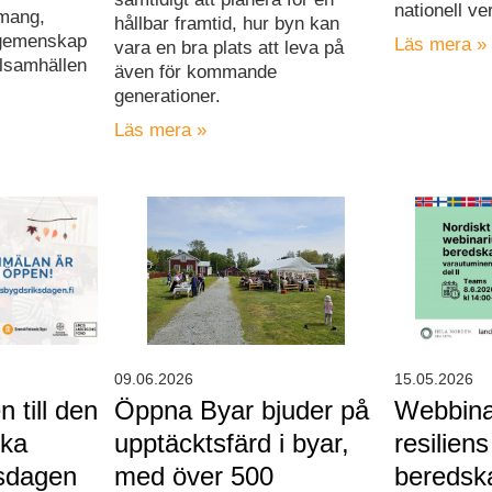
nationell v
mang,
hållbar framtid, hur byn kan
 gemenskap
Läs mera »
vara en bra plats att leva på
lsamhällen
även för kommande
generationer.
Läs mera »
09.06.2026
15.05.2026
 till den
Öppna Byar bjuder på
Webbina
ska
upptäcktsfärd i byar,
resilien
ksdagen
med över 500
beredsk