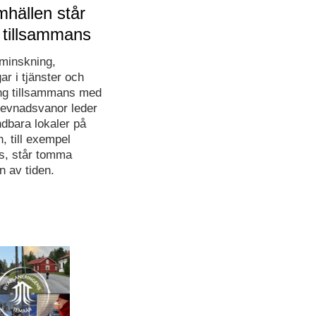
hällen står
 tillsammans
minskning,
ar i tjänster och
ing tillsammans med
levnadsvanor leder
ändbara lokaler på
, till exempel
s, står tomma
n av tiden.