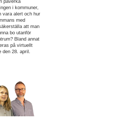
n påverka
ningen i kommuner,
 vara alert och hur
sammans med
äkerställa att man
unna bo utanför
rum? Bland annat
eras på virtuellt
 den 28. april.