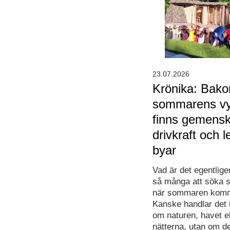
23.07.2026
Krönika: Bak
sommarens vy
finns gemens
drivkraft och 
byar
Vad är det egentlig
så många att söka si
när sommaren kom
Kanske handlar det 
om naturen, havet el
nätterna, utan om d