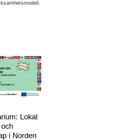
erksamhetsmodell.
rium: Lokal
s och
ap i Norden