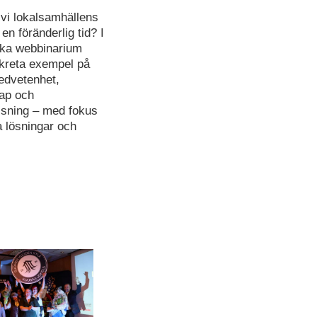
 vi lokalsamhällens
en föränderlig tid? I
ska webbinarium
nkreta exempel på
edvetenhet,
ap och
ssning – med fokus
a lösningar och