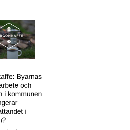
affe: Byarnas
arbete och
n i kommunen
ngerar
attandet i
n?