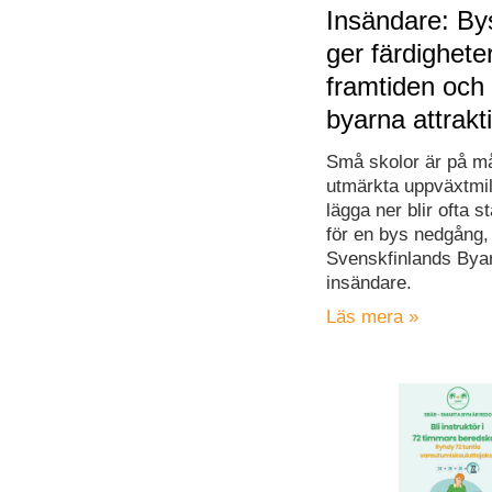
Insändare: By
ger färdigheter
framtiden och 
byarna attrakt
Små skolor är på m
utmärkta uppväxtmilj
lägga ner blir ofta s
för en bys nedgång, 
Svenskfinlands Byar 
insändare.
Läs mera »