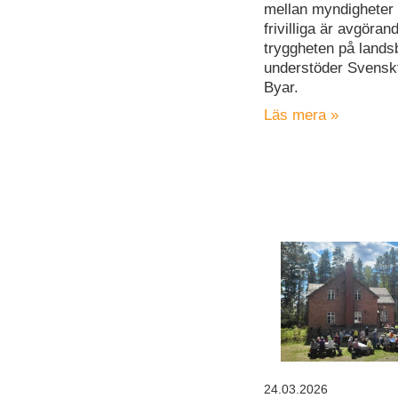
mellan myndigheter
frivilliga är avgöran
tryggheten på land
understöder Svensk
Byar.
Läs mera »
24.03.2026