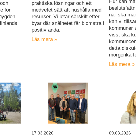
Hur kan ma
 och
praktiska lösningar och ett
beslutsfatt
de för
medvetet sätt att hushålla med
när ska man
sbygden
resurser. Vi letar särskilt efter
kan vi till
finlands
byar där snålhetet får blomstra i
kommuner s
positiv anda.
visst ska k
Läs mera »
kommuncent
detta diskut
morgonkaffe
Läs mera »
17.03.2026
09.03.2026