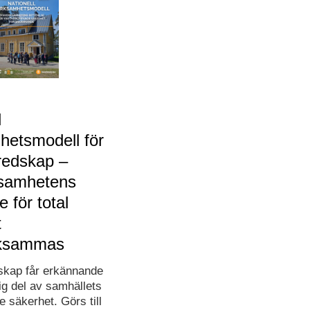
l
hetsmodell för
redskap –
samhetens
e för total
t
ksammas
skap får erkännande
ig del av samhällets
 säkerhet. Görs till