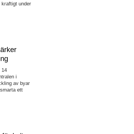
kraftigt under
tärker
ing
 14
tralen i
ckling av byar
smarta ett