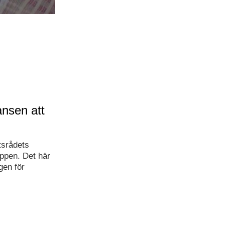
nsen att
tsrådets
öppen. Det här
gen för