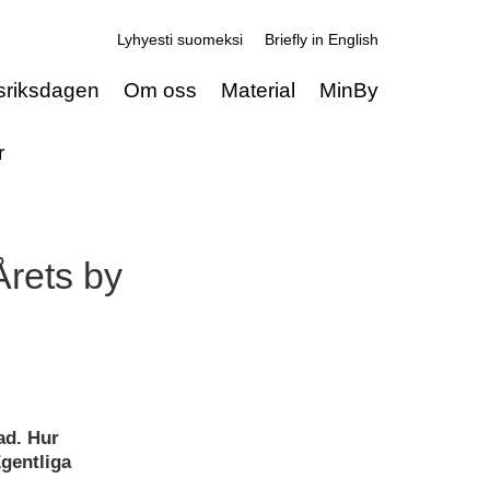
Lyhyesti suomeksi
Briefly in English
sriksdagen
Om oss
Material
MinBy
r
Årets by
rad. Hur
Egentliga