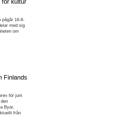
för kultur
 pågår 16.6-
delar med sig
enheten om
n Finlands
rev för juni
 den
a Byar,
tuellt från