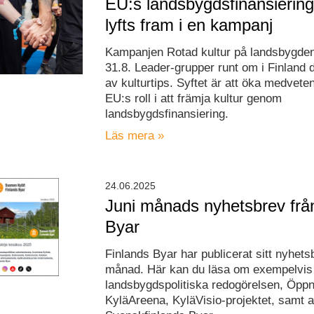
EU:s landsbygdsfinansiering 
lyfts fram i en kampanj
Kampanjen Rotad kultur på landsbygden
31.8. Leader-grupper runt om i Finland 
av kulturtips. Syftet är att öka medvet
EU:s roll i att främja kultur genom
landsbygdsfinansiering.
Läs mera »
24.06.2025
Juni månads nyhetsbrev frå
Byar
Finlands Byar har publicerat sitt nyhetsb
månad. Här kan du läsa om exempelvis
landsbygdspolitiska redogörelsen, Öppn
KyläAreena, KyläVisio-projektet, samt ak