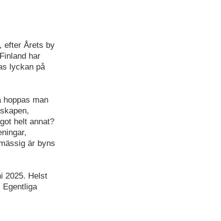
 efter Årets by
 Finland har
las lyckan på
na hoppas man
nskapen,
got helt annat?
eningar,
mässig är byns
i 2025. Helst
 Egentliga