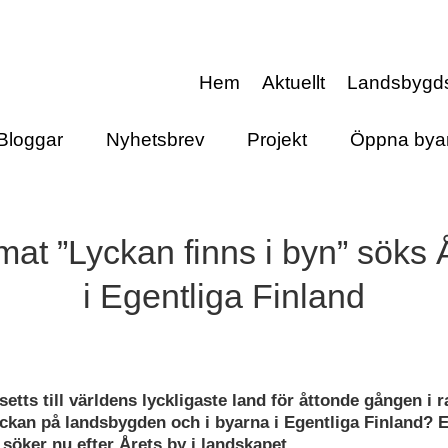
Hem
Aktuellt
Landsbygd
Bloggar
Nyhetsbrev
Projekt
Öppna bya
at ”Lyckan finns i byn” söks 
i Egentliga Finland
setts till världens lyckligaste land för åttonde gången i 
yckan på landsbygden och i byarna i Egentliga Finland? 
söker nu efter Årets by i landskapet.