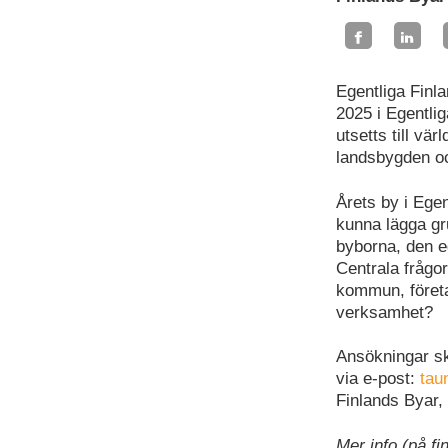
Egentliga Finl
2025 i Egentlig
utsetts till vä
landsbygden oc
Årets by i Ege
kunna lägga gr
byborna, den eg
Centrala frågor
kommun, föret
verksamhet?
Ansökningar sk
via e-post:
tau
Finlands Byar,
Mer info (på f