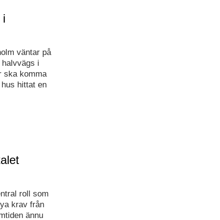
 i
sholm väntar på
 halvvägs i
dar ska komma
 hus hittat en
alet
tral roll som
ya krav från
amtiden ännu