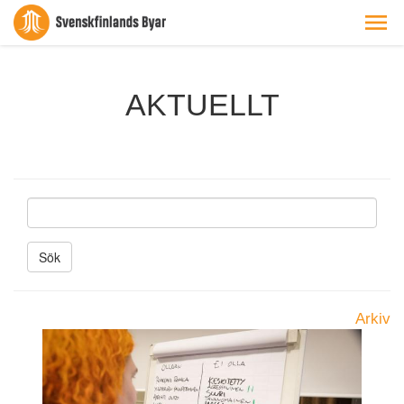
AKTUELLT
S
ö
k
Arkiv