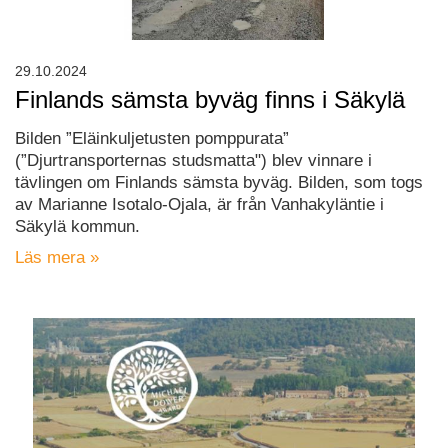
29.10.2024
Finlands sämsta byväg finns i Säkylä
Bilden ”Eläinkuljetusten pomppurata”
(”Djurtransporternas studsmatta") blev vinnare i
tävlingen om Finlands sämsta byväg. Bilden, som togs
av Marianne Isotalo-Ojala, är från Vanhakyläntie i
Säkylä kommun.
Läs mera »