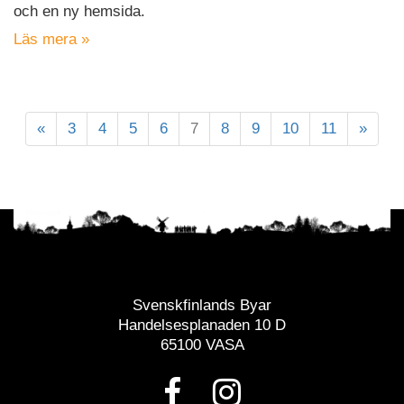
och en ny hemsida.
Läs mera »
«
3
4
5
6
7
8
9
10
11
»
Svenskfinlands Byar
Handelsesplanaden 10 D
65100 VASA