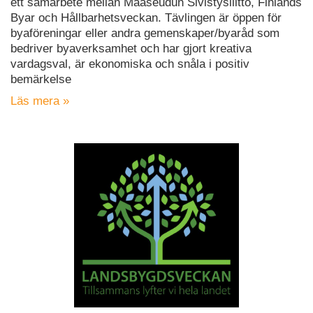
ett samarbete mellan Maaseudun Sivistysliitto, Finlands
Byar och Hållbarhetsveckan. Tävlingen är öppen för
byaföreningar eller andra gemenskaper/byaråd som
bedriver byaverksamhet och har gjort kreativa
vardagsval, är ekonomiska och snåla i positiv
bemärkelse
Läs mera »