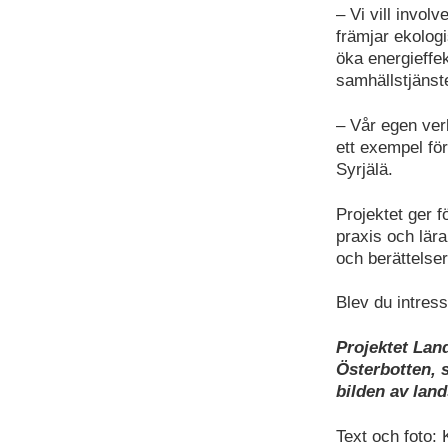
– Vi vill invol
främjar ekologi
öka energieffek
samhällstjänst
– Vår egen ver
ett exempel fö
Syrjälä.
Projektet ger 
praxis och lär
och berättelser
Blev du intres
Projektet Lan
Österbotten, 
bilden av lan
Text och foto: 