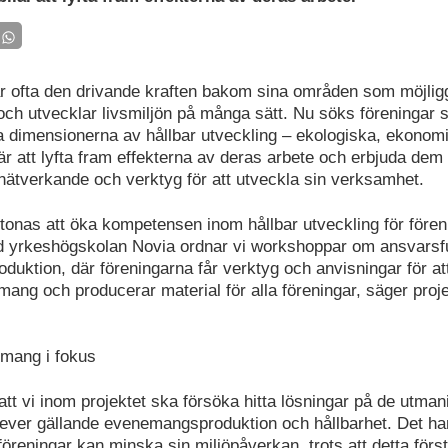
r ofta den drivande kraften bakom sina områden som möjlig
och utvecklar livsmiljön på många sätt. Nu söks föreningar 
ka dimensionerna av hållbar utveckling – ekologiska, ekonom
är att lyfta fram effekterna av deras arbete och erbjuda dem
l nätverkande och verktyg för att utveckla sin verksamhet.
etonas att öka kompetensen inom hållbar utveckling för fören
 yrkeshögskolan Novia ordnar vi workshoppar om ansvarsfu
uktion, där föreningarna får verktyg och anvisningar för a
ang och producerar material för alla föreningar, säger proje
mang i fokus
att vi inom projektet ska försöka hitta lösningar på de utma
lever gällande evenemangsproduktion och hållbarhet. Det hand
öreningar kan minska sin miljöpåverkan, trots att detta förs