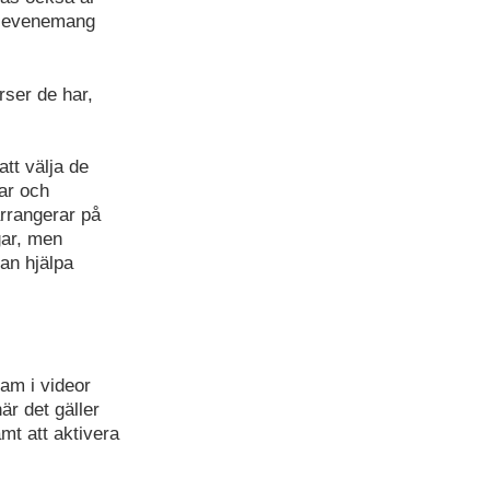
ns evenemang
rser de har,
att välja de
gar och
arrangerar på
gar, men
kan hjälpa
am i videor
är det gäller
mt att aktivera