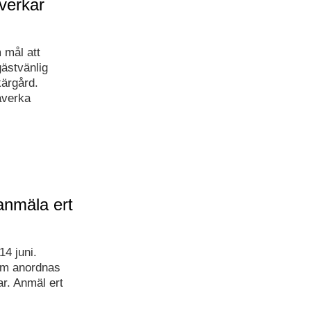
verkar
 mål att
gästvänlig
kärgård.
åverka
anmäla ert
4 juni.
om anordnas
ar. Anmäl ert