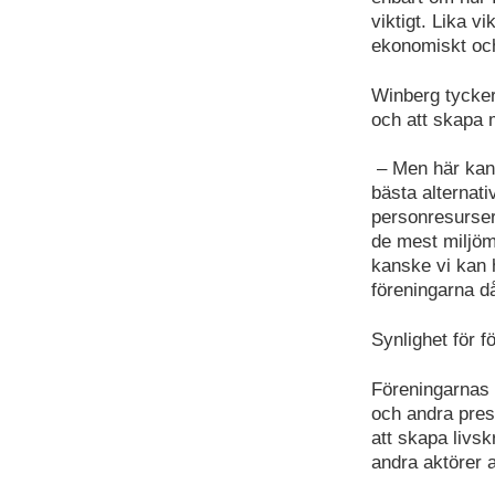
viktigt. Lika 
ekonomiskt och
Winberg tycker 
och att skapa m
– Men här kan sp
bästa alternat
personresurser
de mest miljöm
kanske vi kan h
föreningarna d
Synlighet för f
Föreningarnas 
och andra prese
att skapa livs
andra aktörer a