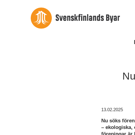
Nu
13.02.2025
Nu söks fören
– ekologiska,
föreningar är 