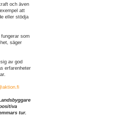
skraft och även
 exempel att
e eller stödja
t fungerar som
mhet, säger
 sig av god
as erfarenheter
ar.
@aktion.fi
t Landsbyggare
positiva
lemmars tur.