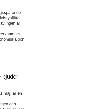
dagssparande
istysliitto,
ävlingen är
verksamhet
ekonomiska och
 bjuder
1 maj, är en
ngen och