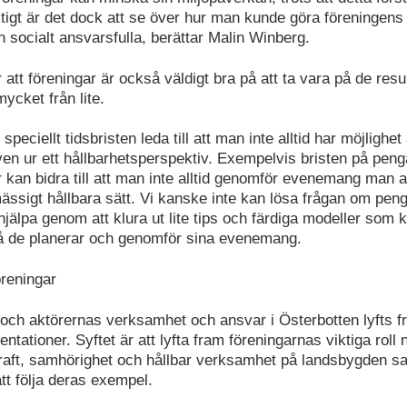
viktigt är det dock att se över hur man kunde göra föreninge
 socialt ansvarsfulla, berättar Malin Winberg.
att föreningar är också väldigt bra på att ta vara på de resu
ycket från lite.
eciellt tidsbristen leda till att man inte alltid har möjlighet 
iven ur ett hållbarhetsperspektiv. Exempelvis bristen på pen
 kan bidra till att man inte alltid genomför evenemang man 
ässigt hållbara sätt. Vi kanske inte kan lösa frågan om pen
jälpa genom att klura ut lite tips och färdiga modeller som 
å de planerar och genomför sina evenemang.
öreningar
och aktörernas verksamhet och ansvar i Österbotten lyfts fr
ntationer. Syftet är att lyfta fram föreningarnas viktiga roll n
kraft, samhörighet och hållbar verksamhet på landsbygden sa
tt följa deras exempel.