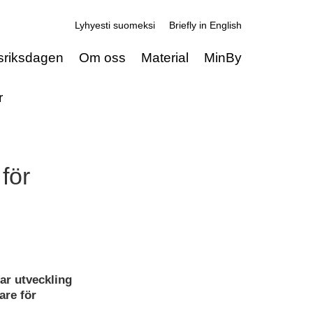
Lyhyesti suomeksi
Briefly in English
sriksdagen
Om oss
Material
MinBy
r
för
ar utveckling
are för