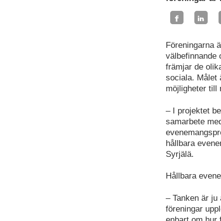
Föreningarna ä
välbefinnande 
främjar de oli
sociala. Målet 
möjligheter til
– I projektet b
samarbete med
evenemangsprod
hållbara evenem
Syrjälä.
Hållbara evene
– Tanken är ju 
föreningar upp
enbart om hur f