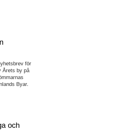
ån
nyhetsbrev för
v Årets by på
Drömmarnas
nlands Byar.
iga och