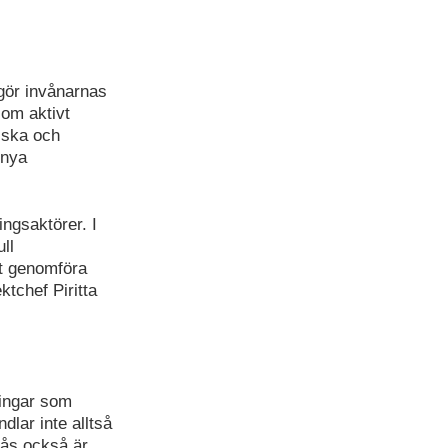
gör invånarnas
som aktivt
iska och
 nya
ingsaktörer. I
ll
tt genomföra
ktchef Piritta
ningar som
lar inte alltså
tås också är