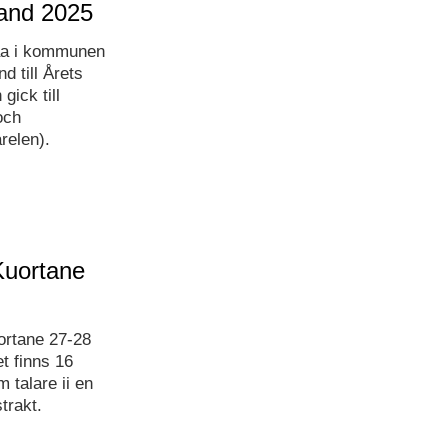
land 2025
maa i kommunen
d till Årets
ick till
och
relen).
Kuortane
ortane 27-28
t finns 16
 talare ii en
trakt.