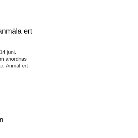
anmäla ert
4 juni.
om anordnas
ar. Anmäl ert
ån