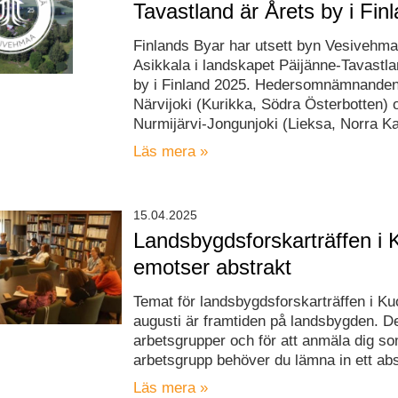
Tavastland är Årets by i Fin
Finlands Byar har utsett byn Vesiveh
Asikkala i landskapet Päijänne-Tavastlan
by i Finland 2025. Hedersomnämnanden g
Närvijoki (Kurikka, Södra Österbotten) 
Nurmijärvi-Jongunjoki (Lieksa, Norra Ka
Läs mera »
15.04.2025
Landsbygdsforskarträffen i 
emotser abstrakt
Temat för landsbygdsforskarträffen i Ku
augusti är framtiden på landsbygden. De
arbetsgrupper och för att anmäla dig som
arbetsgrupp behöver du lämna in ett abs
Läs mera »