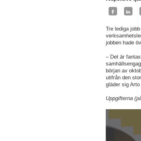
Tre lediga job
verksamhetsled
jobben hade ö
– Det är fantas
samhällsengage
början av okto
utifrån den st
gläder sig Arto
Uppgifterna (på