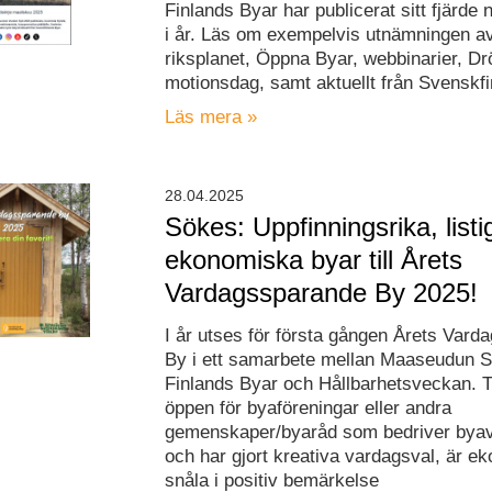
Finlands Byar har publicerat sitt fjärde 
i år. Läs om exempelvis utnämningen a
riksplanet, Öppna Byar, webbinarier, 
motionsdag, samt aktuellt från Svenskfi
Läs mera »
28.04.2025
Sökes: Uppfinningsrika, list
ekonomiska byar till Årets
Vardagssparande By 2025!
I år utses för första gången Årets Var
By i ett samarbete mellan Maaseudun Siv
Finlands Byar och Hållbarhetsveckan. T
öppen för byaföreningar eller andra
gemenskaper/byaråd som bedriver bya
och har gjort kreativa vardagsval, är 
snåla i positiv bemärkelse