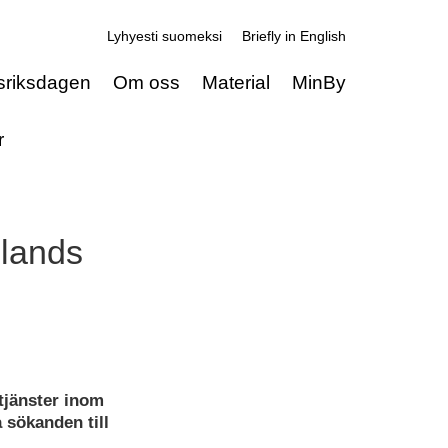
Lyhyesti suomeksi
Briefly in English
sriksdagen
Om oss
Material
MinBy
r
nlands
tjänster inom
 sökanden till