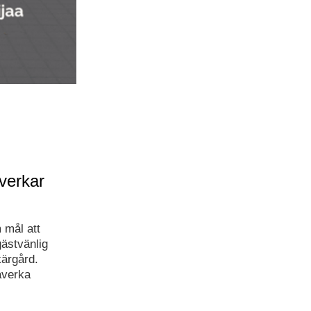
verkar
 mål att
gästvänlig
kärgård.
åverka