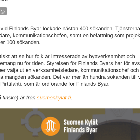
b vid Finlands Byar lockade nästan 400 sökanden. Tjänsterna
are, kommunikationschefen, samt en befattning som projektc
ver 100 sökanden.
tiskt att se hur folk är intresserade av byaverksamhet och
mang nu för tiden. Styrelsen för Finlands Byars har för avsi
ber välja ut en verksamhetsledare, kommunikationschef och 
ora mängden sökanden. Det var mer än hundra sökanden till va
 Pirttilahti, som är ordförande för Finlands Byar.
 finska) är från
suomenkylat.fi
.