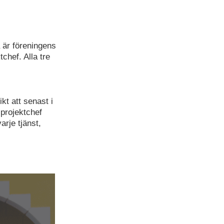
 är föreningens
hef. Alla tre
kt att senast i
projektchef
rje tjänst,