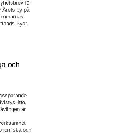
nyhetsbrev för
v Årets by på
Drömmarnas
nlands Byar.
iga och
dagssparande
istysliitto,
ävlingen är
verksamhet
ekonomiska och