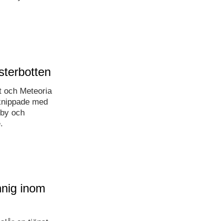
terbotten
t och Meteoria
rknippade med
 by och
.
nnig inom