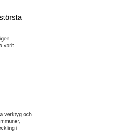
största
igen
a varit
.
ta verktyg och
kommuner,
ckling i