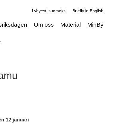
Lyhyesti suomeksi
Briefly in English
sriksdagen
Om oss
Material
MinBy
r
aamu
en 12 januari