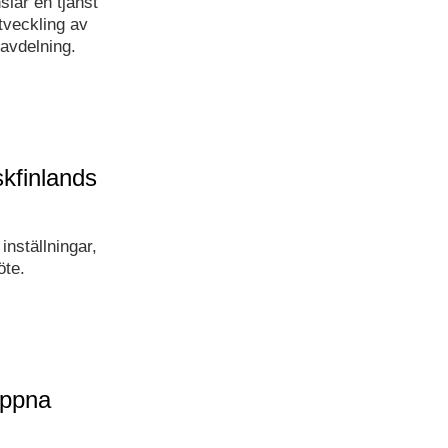
slår en tjänst
tveckling av
avdelning.
kfinlands
inställningar,
öte.
Öppna