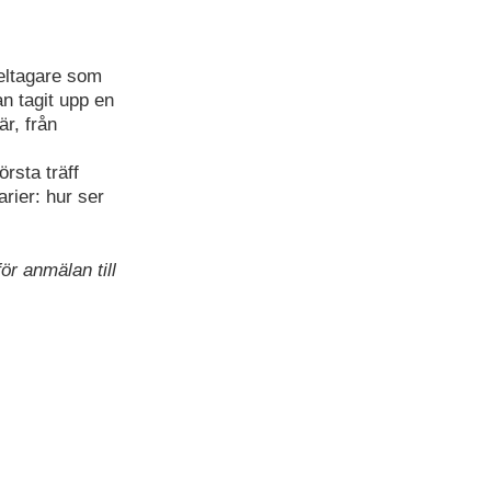
eltagare som
n tagit upp en
r, från
rsta träff
rier: hur ser
för anmälan till