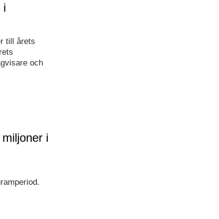
 i
 till årets
rets
gvisare och
miljoner i
gramperiod.