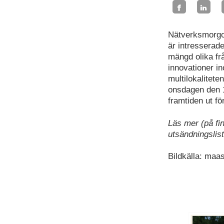
Nätverksmorgon
är intresserad
mängd olika fr
innovationer in
multilokalitete
onsdagen den 1
framtiden ut fö
Läs mer (på fi
utsändningslis
Bildkälla: maas