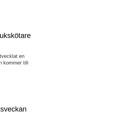
ukskötare
utvecklat en
n kommer till
etsveckan