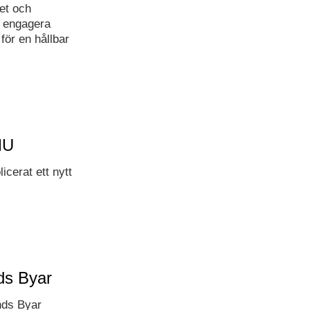
tet och
t engagera
för en hållbar
MU
icerat ett nytt
ds Byar
nds Byar