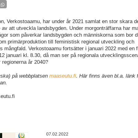
, Verkostoaamu, har under år 2021 samlat en stor skara d
e av att utveckla landsbygden. Under morgonträffarna har ma
ågor som påverkar landsbygden och människorna som bor dä
om primärproduktion till feministisk regional utveckling och
ns mångfald. Verkostoaamu fortsätter i januari 2022 med en fö
2 januari kl. 8.30, då man ser på regionala utvecklingsscena
r regionerna år 2040?
nska) på webbplatsen
maaseutu.fi
. Här finns även bl.a. länk 
tan.
eutu.fi
07.02.2022