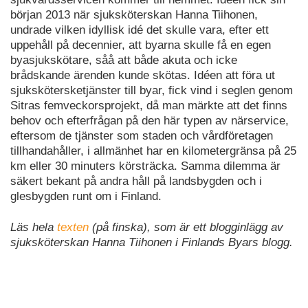
början 2013 när sjuksköterskan Hanna Tiihonen,
undrade vilken idyllisk idé det skulle vara, efter ett
uppehåll på decennier, att byarna skulle få en egen
byasjukskötare, såå att både akuta och icke
brådskande ärenden kunde skötas. Idéen att föra ut
sjukskötersketjänster till byar, fick vind i seglen genom
Sitras femveckorsprojekt, då man märkte att det finns
behov och efterfrågan på den här typen av närservice,
eftersom de tjänster som staden och vårdföretagen
tillhandahåller, i allmänhet har en kilometergränsa på 25
km eller 30 minuters körsträcka. Samma dilemma är
säkert bekant på andra håll på landsbygden och i
glesbygden runt om i Finland.
Läs hela
texten
(på finska), som är ett blogginlägg av
sjuksköterskan Hanna Tiihonen i Finlands Byars blogg.