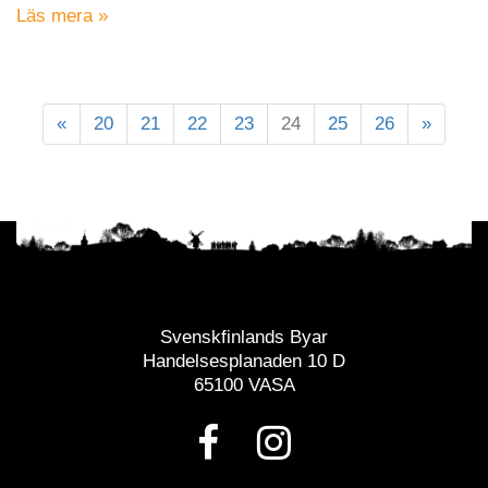
Läs mera »
«
20
21
22
23
24
25
26
»
Svenskfinlands Byar
Handelsesplanaden 10 D
65100 VASA