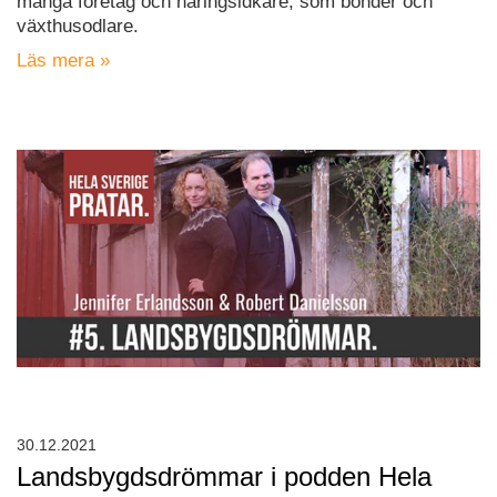
många företag och näringsidkare, som bönder och
växthusodlare.
Läs mera »
30.12.2021
Landsbygdsdrömmar i podden Hela