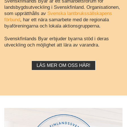
Svenskfinlands Byar är ett samarbetsforum för
landsbygdsutveckling i Svenskfinland. Organisationen,
som upprätthålls av
Svenska lantbrukssällskapens
förbund
, har ett nära samarbete med de regionala
byaföreningarna och lokala aktionsgrupperna.
Svenskfinlands Byar erbjuder byarna stöd i deras
utveckling och möjlighet att lära av varandra.
LÄS MER OM OSS HÄR!