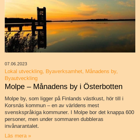
07.06.2023
Lokal utveckling
Byaverksamhet
Månadens by
Byautveckling
Molpe – Månadens by i Österbotten
Molpe by, som ligger på Finlands västkust, hör till i
Korsnäs kommun – en av världens mest
svenskspråkiga kommuner. I Molpe bor det knappa 600
personer, men under sommaren dubbleras
invånarantalet.
Läs mera »