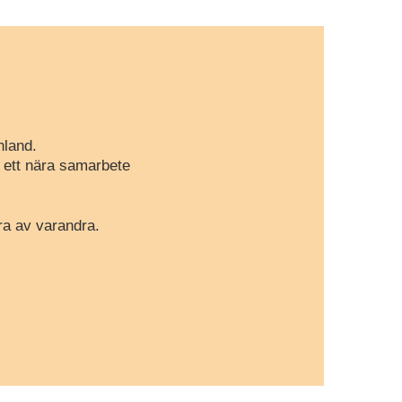
nland.
r ett nära samarbete
ra av varandra.