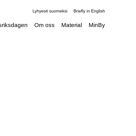
Lyhyesti suomeksi
Briefly in English
sriksdagen
Om oss
Material
MinBy