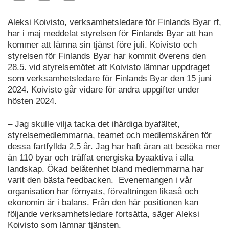
Aleksi Koivisto, verksamhetsledare för Finlands Byar rf,
har i maj meddelat styrelsen för Finlands Byar att han
kommer att lämna sin tjänst före juli. Koivisto och
styrelsen för Finlands Byar har kommit överens den
28.5. vid styrelsemötet att Koivisto lämnar uppdraget
som verksamhetsledare för Finlands Byar den 15 juni
2024. Koivisto går vidare för andra uppgifter under
hösten 2024.
– Jag skulle vilja tacka det ihärdiga byafältet,
styrelsemedlemmarna, teamet och medlemskåren för
dessa fartfyllda 2,5 år. Jag har haft äran att besöka mer
än 110 byar och träffat energiska byaaktiva i alla
landskap. Ökad belåtenhet bland medlemmarna har
varit den bästa feedbacken. Evenemangen i vår
organisation har förnyats, förvaltningen likaså och
ekonomin är i balans. Från den här positionen kan
följande verksamhetsledare fortsätta, säger Aleksi
Koivisto som lämnar tjänsten.