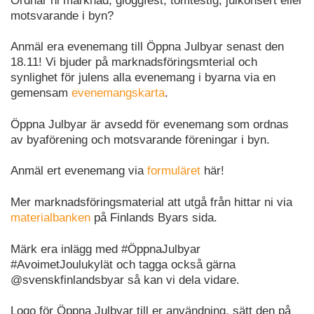
Ordnar ni marknad, glöggfest, tomtestig, julkonsert eller
motsvarande i byn?
Anmäl era evenemang till Öppna Julbyar senast den
18.11! Vi bjuder på marknadsföringsmterial och
synlighet för julens alla evenemang i byarna via en
gemensam
evenemangskarta
.
Öppna Julbyar är avsedd för evenemang som ordnas
av byaförening och motsvarande föreningar i byn.
Anmäl ert evenemang via
formuläret
här!
Mer marknadsföringsmaterial att utgå från hittar ni via
materialbanken
på Finlands Byars sida.
Märk era inlägg med #ÖppnaJulbyar
#AvoimetJoulukylät och tagga också gärna
@svenskfinlandsbyar så kan vi dela vidare.
Logo för Öppna Julbyar till er användning, sätt den på