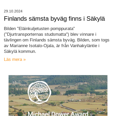
29.10.2024
Finlands sämsta byväg finns i Säkylä
Bilden ”Eläinkuljetusten pomppurata”
(”Djurtransporternas studsmatta") blev vinnare i
tävlingen om Finlands sämsta byväg. Bilden, som togs
av Marianne Isotalo-Ojala, är från Vanhakyläntie i
Säkylä kommun.
Läs mera »