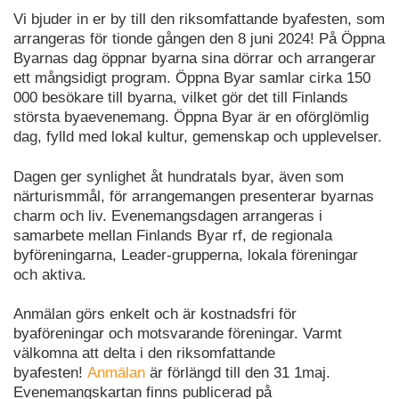
Vi bjuder in er by till den riksomfattande byafesten, som
arrangeras för tionde gången den 8 juni 2024! På Öppna
Byarnas dag öppnar byarna sina dörrar och arrangerar
ett mångsidigt program. Öppna Byar samlar cirka 150
000 besökare till byarna, vilket gör det till Finlands
största byaevenemang. Öppna Byar är en oförglömlig
dag, fylld med lokal kultur, gemenskap och upplevelser.
Dagen ger synlighet åt hundratals byar, även som
närturismmål, för arrangemangen presenterar byarnas
charm och liv. Evenemangsdagen arrangeras i
samarbete mellan Finlands Byar rf, de regionala
byföreningarna, Leader-grupperna, lokala föreningar
och aktiva.
Anmälan görs enkelt och är kostnadsfri för
byaföreningar och motsvarande föreningar. Varmt
välkomna att delta i den riksomfattande
byafesten!
Anmälan
är förlängd till den 31 1maj.
Evenemangskartan finns publicerad på