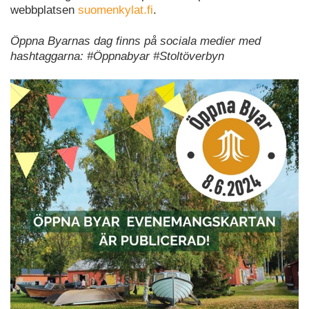
webbplatsen
suomenkylat.fi
.
Öppna Byarnas dag finns på sociala medier med
hashtaggarna: #Öppnabyar #Stoltöverbyn