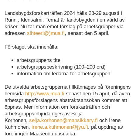
Landsbygdsforskarträffen 2024 hålls 28-29 augusti i
Runni, Idensalmi. Temat är landsbygden i en värld av
kriser. Nu tar man emot förslag på arbetsgrupper via
adressen
sihteeri@)mua.fi
, senast den 5 april.
Förslaget ska innehålla:
arbetsgruppens titel
arbetsgruppsbeskrivning (100–200 ord)
information om ledarna för arbetsgruppen
De utvalda arbetsgrupperna tillkännages på föreningens
hemsida
http://www.mua.fi
senast den 15 april, då även
arbetsgruppsförslagens abstraktsansökan kommer att
öppnas. Mer information om forskarträffen och
arbetsgruppsinbjudan ges av Seija
Korhonen,
seija.korhonen@mansikkary.fi
och Irene
Kuhmonen,
irene.a.kuhmonen@jyu.fi
, på uppdrag av
föreningen Maaseudu uusi aika.