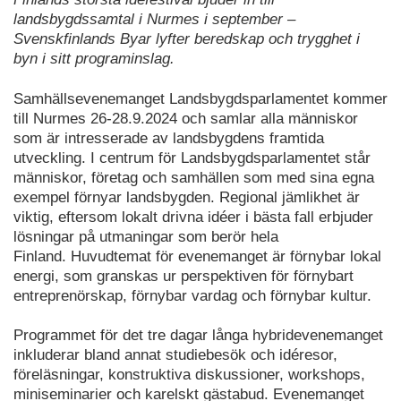
landsbygdssamtal i Nurmes i september –
Svenskfinlands Byar lyfter beredskap och trygghet i
byn i sitt programinslag.
Samhällsevenemanget Landsbygdsparlamentet kommer
till Nurmes 26-28.9.2024 och samlar alla människor
som är intresserade av landsbygdens framtida
utveckling. I centrum för Landsbygdsparlamentet står
människor, företag och samhällen som med sina egna
exempel förnyar landsbygden. Regional jämlikhet är
viktig, eftersom lokalt drivna idéer i bästa fall erbjuder
lösningar på utmaningar som berör hela
Finland. Huvudtemat för evenemanget är förnybar lokal
energi, som granskas ur perspektiven för förnybart
entreprenörskap, förnybar vardag och förnybar kultur.
Programmet för det tre dagar långa hybridevenemanget
inkluderar bland annat studiebesök och idéresor,
föreläsningar, konstruktiva diskussioner, workshops,
miniseminarier och karelskt gästabud. Evenemanget