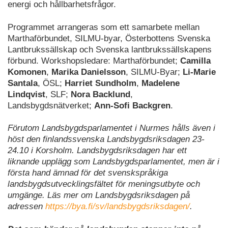
energi och hållbarhetsfrågor.
Programmet arrangeras som ett samarbete mellan
Marthaförbundet, SILMU-byar, Österbottens Svenska
Lantbrukssällskap och Svenska lantbrukssällskapens
förbund. Workshopsledare: Marthaförbundet;
Camilla
Komonen
,
Marika Danielsson
, SILMU-Byar;
Li-Marie
Santala
, ÖSL;
Harriet Sundholm
,
Madelene
Lindqvist
, SLF;
Nora Backlund
,
Landsbygdsnätverket;
Ann-Sofi Backgren
.
Förutom Landsbygdsparlamentet i Nurmes hålls även i
höst den finlandssvenska Landsbygdsriksdagen 23-
24.10 i Korsholm. Landsbygdsriksdagen har ett
liknande upplägg som Landsbygdsparlamentet, men är i
första hand ämnad för det svenskspråkiga
landsbygdsutvecklingsfältet för meningsutbyte och
umgänge. Läs mer om Landsbygdsriksdagen på
adressen
https://bya.fi/sv/landsbygdsriksdagen/
.