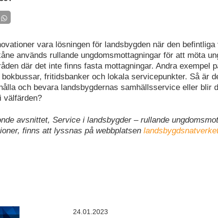
ovationer vara lösningen för landsbygden när den befintliga 
 Skåne används rullande ungdomsmottagningar för att möta u
den där det inte finns fasta mottagningar. Andra exempel p
 bokbussar, fritidsbanker och lokala servicepunkter. Så är d
thålla och bevara landsbygdernas samhällsservice eller blir de
 i välfärden?
onde avsnittet, Service i landsbygder – rullande ungdomsmo
tioner, finns att lyssnas på webbplatsen
landsbygdsnatverke
24.01.2023