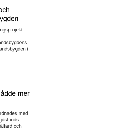
 och
bygden
ingsprojekt
landsbygdens
landsbygden i
nådde mer
ordnades med
ygdsfonds
älfärd och