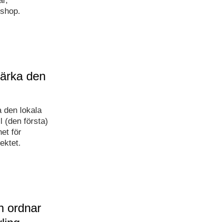
ar,
kshop.
tärka den
a den lokala
l (den första)
et för
ektet.
n ordnar