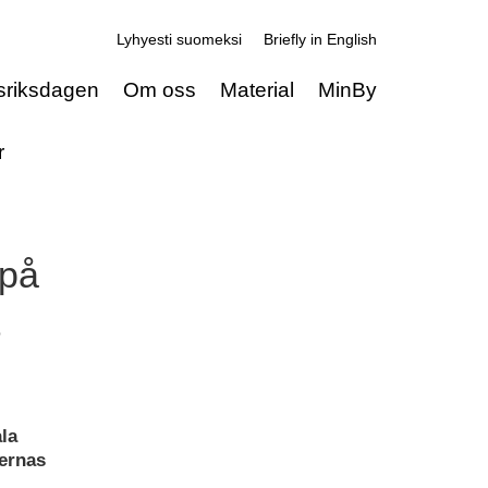
Lyhyesti suomeksi
Briefly in English
sriksdagen
Om oss
Material
MinBy
r
 på
la
dernas