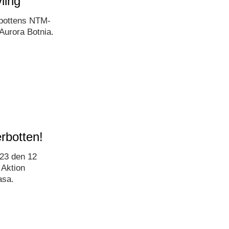
ling
rbottens NTM-
 Aurora Botnia.
rbotten!
023 den 12
 Aktion
asa.