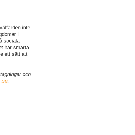
välfärden inte
ngdomar i
å sociala
et här smarta
 ett sätt att
ttagningar och
t.se
.