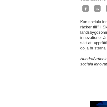
Kan sociala inn
räcker till? I
landsbygdsområ
innovationer är
sätt att upprät
dölja bristerna
Hundrafyrtioni
sociala innova