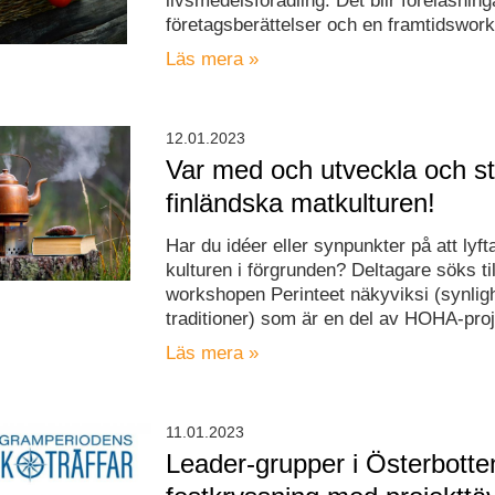
livsmedelsförädling. Det blir föreläsning
företagsberättelser och en framtidswor
Läs mera »
12.01.2023
Var med och utveckla och s
finländska matkulturen!
Har du idéer eller synpunkter på att lyft
kulturen i förgrunden? Deltagare söks til
workshopen Perinteet näkyviksi (synligh
traditioner) som är en del av HOHA-proj
Läs mera »
11.01.2023
Leader-grupper i Österbotte