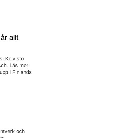
r allt
i Koivisto
rsch. Läs mer
upp i Finlands
ntverk och