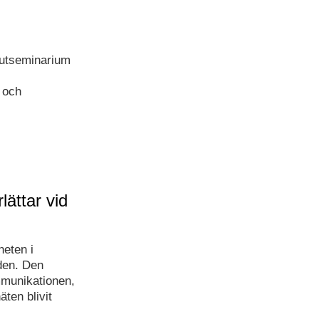
slutseminarium
 och
lättar vid
heten i
nden. Den
mmunikationen,
ten blivit