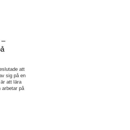
 –
på
eslutade att
v sig på en
r att lära
 arbetar på