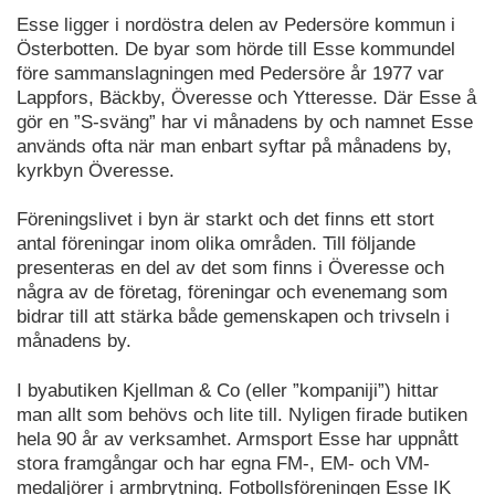
Esse ligger i nordöstra delen av Pedersöre kommun i
Österbotten. De byar som hörde till Esse kommundel
före sammanslagningen med Pedersöre år 1977 var
Lappfors, Bäckby, Överesse och Ytteresse. Där Esse å
gör en ”S-sväng” har vi månadens by och namnet Esse
används ofta när man enbart syftar på månadens by,
kyrkbyn Överesse.
Föreningslivet i byn är starkt och det finns ett stort
antal föreningar inom olika områden. Till följande
presenteras en del av det som finns i Överesse och
några av de företag, föreningar och evenemang som
bidrar till att stärka både gemenskapen och trivseln i
månadens by.
I byabutiken Kjellman & Co (eller ”kompaniji”) hittar
man allt som behövs och lite till. Nyligen firade butiken
hela 90 år av verksamhet. Armsport Esse har uppnått
stora framgångar och har egna FM-, EM- och VM-
medaljörer i armbrytning. Fotbollsföreningen Esse IK