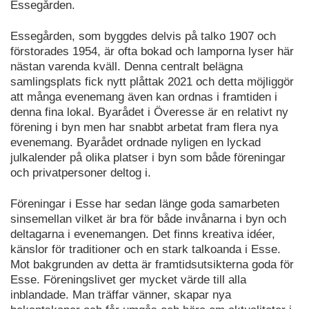
Essegården.
Essegården, som byggdes delvis på talko 1907 och
förstorades 1954, är ofta bokad och lamporna lyser här
nästan varenda kväll. Denna centralt belägna
samlingsplats fick nytt plåttak 2021 och detta möjliggör
att många evenemang även kan ordnas i framtiden i
denna fina lokal. Byarådet i Överesse är en relativt ny
förening i byn men har snabbt arbetat fram flera nya
evenemang. Byarådet ordnade nyligen en lyckad
julkalender på olika platser i byn som både föreningar
och privatpersoner deltog i.
Föreningar i Esse har sedan länge goda samarbeten
sinsemellan vilket är bra för både invånarna i byn och
deltagarna i evenemangen. Det finns kreativa idéer,
känslor för traditioner och en stark talkoanda i Esse.
Mot bakgrunden av detta är framtidsutsikterna goda för
Esse. Föreningslivet ger mycket värde till alla
inblandade. Man träffar vänner, skapar nya