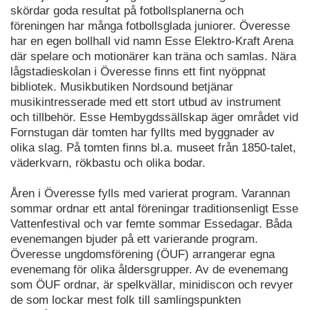
skördar goda resultat på fotbollsplanerna och
föreningen har många fotbollsglada juniorer. Överesse
har en egen bollhall vid namn Esse Elektro-Kraft Arena
där spelare och motionärer kan träna och samlas. Nära
lågstadieskolan i Överesse finns ett fint nyöppnat
bibliotek. Musikbutiken Nordsound betjänar
musikintresserade med ett stort utbud av instrument
och tillbehör. Esse Hembygdssällskap äger området vid
Fornstugan där tomten har fyllts med byggnader av
olika slag. På tomten finns bl.a. museet från 1850-talet,
väderkvarn, rökbastu och olika bodar.
Åren i Överesse fylls med varierat program. Varannan
sommar ordnar ett antal föreningar traditionsenligt Esse
Vattenfestival och var femte sommar Essedagar. Båda
evenemangen bjuder på ett varierande program.
Överesse ungdomsförening (ÖUF) arrangerar egna
evenemang för olika åldersgrupper. Av de evenemang
som ÖUF ordnar, är spelkvällar, minidiscon och revyer
de som lockar mest folk till samlingspunkten