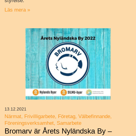
styrelse.
Läs mera »
13.12.2021
Närmat
Frivilligarbete
Företag
Välbefinnande
Föreningsverksamhet
Samarbete
Bromarv är Årets Nyländska By –