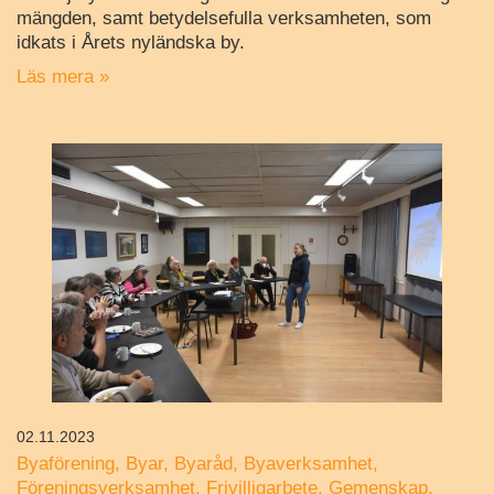
mängden, samt betydelsefulla verksamheten, som
idkats i Årets nyländska by.
Läs mera »
02.11.2023
Byaförening
Byar
Byaråd
Byaverksamhet
Föreningsverksamhet
Frivilligarbete
Gemenskap