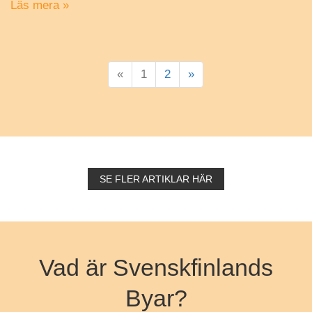
Läs mera »
«
1
2
»
SE FLER ARTIKLAR HÄR
Vad är Svenskfinlands
Byar?