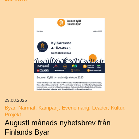
29.08.2025
Byar
Närmat
Kampanj
Evenemang
Leader
Kultur
Projekt
Augusti månads nyhetsbrev från
Finlands Byar