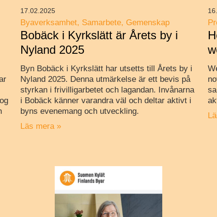
17.02.2025
16
Byaverksamhet
Samarbete
Gemenskap
Pr
Bobäck i Kyrkslätt är Årets by i
H
Nyland 2025
w
Byn Bobäck i Kyrkslätt har utsetts till Årets by i
We
ar
Nyland 2025. Denna utmärkelse är ett bevis på
no
styrkan i frivilligarbetet och lagandan. Invånarna
sa
tog
i Bobäck känner varandra väl och deltar aktivt i
ak
h
byns evenemang och utveckling.
Lä
Läs mera »