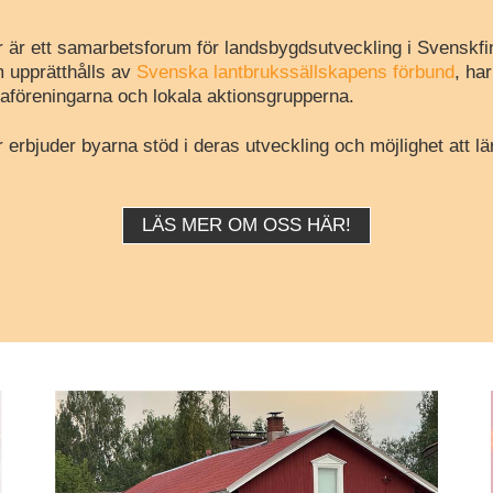
 är ett samarbetsforum för landsbygdsutveckling i Svenskfi
 upprätthålls av
Svenska lantbrukssällskapens förbund
, ha
aföreningarna och lokala aktionsgrupperna.
erbjuder byarna stöd i deras utveckling och möjlighet att lä
LÄS MER OM OSS HÄR!