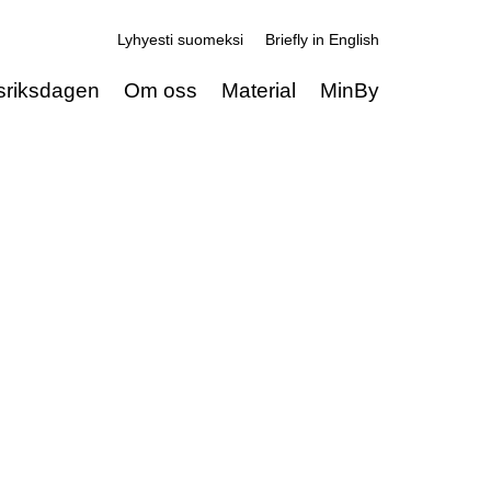
Lyhyesti suomeksi
Briefly in English
sriksdagen
Om oss
Material
MinBy