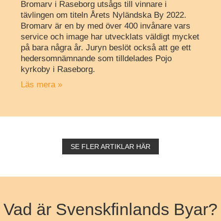
Bromarv i Raseborg utsågs till vinnare i
tävlingen om titeln Årets Nyländska By 2022.
Bromarv är en by med över 400 invånare vars
service och image har utvecklats väldigt mycket
på bara några år. Juryn beslöt också att ge ett
hedersomnämnande som tilldelades Pojo
kyrkoby i Raseborg.
Läs mera »
SE FLER ARTIKLAR HÄR
Vad är Svenskfinlands Byar?