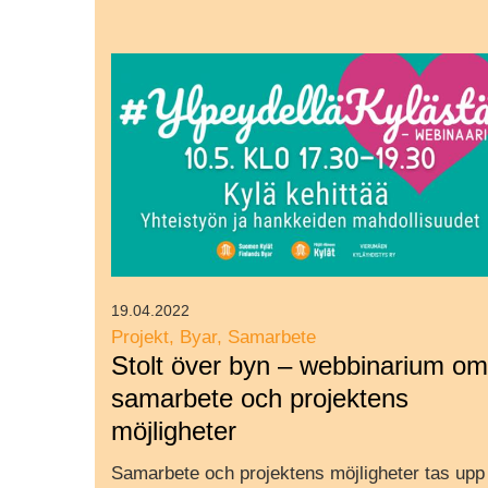
19.04.2022
Projekt
Byar
Samarbete
Stolt över byn – webbinarium om
samarbete och projektens
möjligheter
Samarbete och projektens möjligheter tas upp 