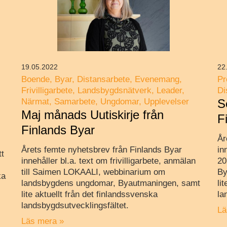
19.05.2022
22
Boende
Byar
Distansarbete
Evenemang
Pr
Frivilligarbete
Landsbygdsnätverk
Leader
Di
Närmat
Samarbete
Ungdomar
Upplevelser
S
Maj månads Uutiskirje från
F
Finlands Byar
År
Årets femte nyhetsbrev från Finlands Byar
in
tt
innehåller bl.a. text om frivilligarbete, anmälan
20
till Saimen LOKAALI, webbinarium om
By
ka
landsbygdens ungdomar, Byautmaningen, samt
li
lite aktuellt från det finlandssvenska
la
landsbygdsutvecklingsfältet.
Lä
Läs mera »