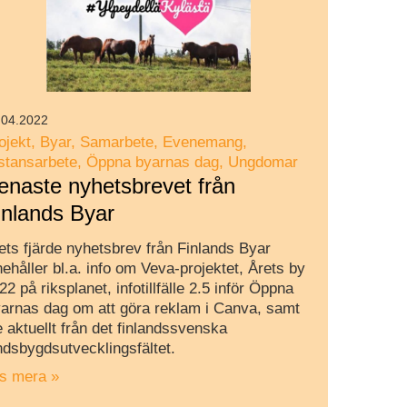
.04.2022
ojekt
Byar
Samarbete
Evenemang
stansarbete
Öppna byarnas dag
Ungdomar
enaste nyhetsbrevet från
inlands Byar
ets fjärde nyhetsbrev från Finlands Byar
nehåller bl.a. info om Veva-projektet, Årets by
22 på riksplanet, infotillfälle 2.5 inför Öppna
arnas dag om att göra reklam i Canva, samt
te aktuellt från det finlandssvenska
ndsbygdsutvecklingsfältet.
s mera »