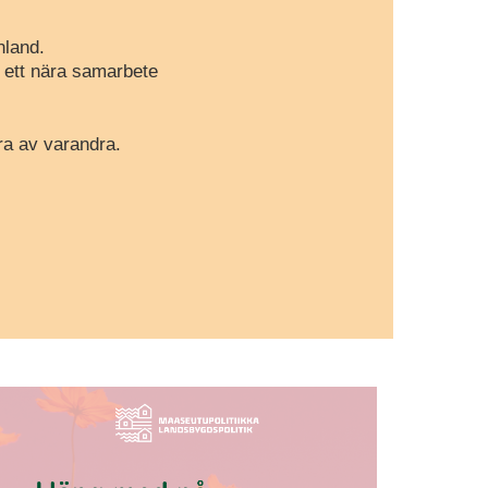
nland.
r ett nära samarbete
ra av varandra.