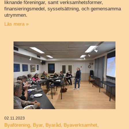
liknande föreningar, samt verksamhetsformer,
finansieringsmedel, sysselsättning, och gemensamma
utrymmen.
Läs mera »
02.11.2023
Byaförening
Byar
Byaråd
Byaverksamhet