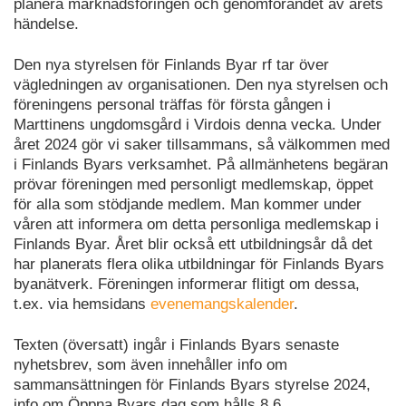
planera marknadsföringen och genomförandet av årets
händelse.
Den nya styrelsen för Finlands Byar rf tar över
vägledningen av organisationen. Den nya styrelsen och
föreningens personal träffas för första gången i
Marttinens ungdomsgård i Virdois denna vecka. Under
året 2024 gör vi saker tillsammans, så välkommen med
i Finlands Byars verksamhet. På allmänhetens begäran
prövar föreningen med personligt medlemskap, öppet
för alla som stödjande medlem. Man kommer under
våren att informera om detta personliga medlemskap i
Finlands Byar. Året blir också ett utbildningsår då det
har planerats flera olika utbildningar för Finlands Byars
byanätverk. Föreningen informerar flitigt om dessa,
t.ex. via hemsidans
evenemangskalender
.
Texten (översatt) ingår i Finlands Byars senaste
nyhetsbrev, som även innehåller info om
sammansättningen för Finlands Byars styrelse 2024,
info om Öppna Byars dag som hålls 8.6,