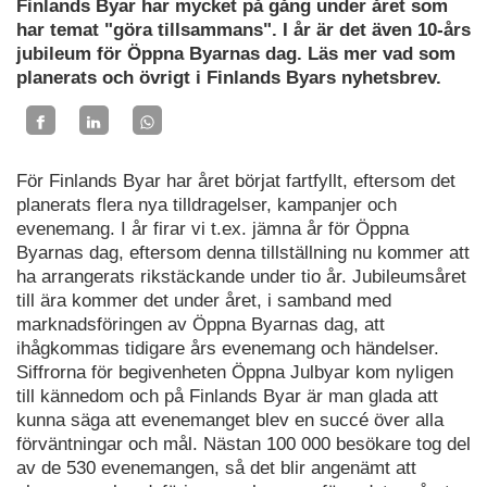
Finlands Byar har mycket på gång under året som
har temat "göra tillsammans". I år är det även 10-års
jubileum för Öppna Byarnas dag. Läs mer vad som
planerats och övrigt i Finlands Byars nyhetsbrev.
För Finlands Byar har året börjat fartfyllt, eftersom det
planerats flera nya tilldragelser, kampanjer och
evenemang. I år firar vi t.ex. jämna år för Öppna
Byarnas dag, eftersom denna tillställning nu kommer att
ha arrangerats rikstäckande under tio år. Jubileumsåret
till ära kommer det under året, i samband med
marknadsföringen av Öppna Byarnas dag, att
ihågkommas tidigare års evenemang och händelser.
Siffrorna för begivenheten Öppna Julbyar kom nyligen
till kännedom och på Finlands Byar är man glada att
kunna säga att evenemanget blev en succé över alla
förväntningar och mål. Nästan 100 000 besökare tog del
av de 530 evenemangen, så det blir angenämt att