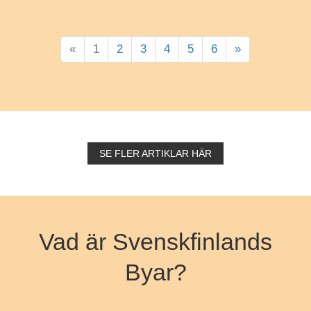
«
1
2
3
4
5
6
»
SE FLER ARTIKLAR HÄR
Vad är Svenskfinlands
Byar?