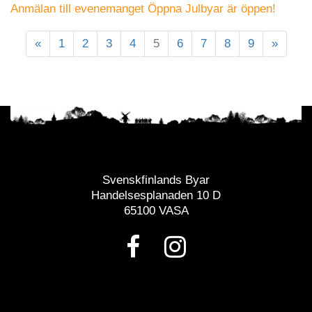
Anmälan till evenemanget Öppna Julbyar är öppen!
«
1
2
3
4
5
6
7
8
9
»
Svenskfinlands Byar
Handelsesplanaden 10 D
65100 VASA