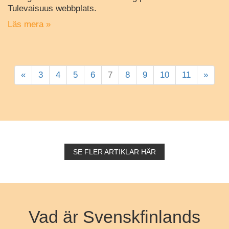
Tulevaisuus webbplats.
Läs mera »
«
3
4
5
6
7
8
9
10
11
»
SE FLER ARTIKLAR HÄR
Vad är Svenskfinlands