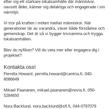
efter sig ett starkare lokalsamhälle där människor,
oavsett ålder, känner sig delaktiga och engagerade i sin
närmiljö.
Vi tror på kraften i möten mellan människor. När
generationer lär av varandra, växer både förståelse och
gemenskap. Det är så vi bygger trivsamma och trygga
lokalsamhällen.
Blev du nyfiken? Vill du veta mer eller engagera dig i
projektet?
Kontakta oss!
Pernilla Howard, pernilla.howard@centria.fi, 040-
8086649
Mikael Paananen, mikael.paananen@novia.fi, 050-
5284650
Nora Backlund, nora.backlund@slf.fi, 044-0797079