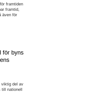
för framtiden
bar framtid,
å även för
 för byns
tens
viktig del av
ill nationell