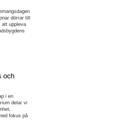
enemangsdagen
ar dörrar till
 att uppleva
landsbygdens
s och
p i en
rium delar vi
nhet,
med fokus på