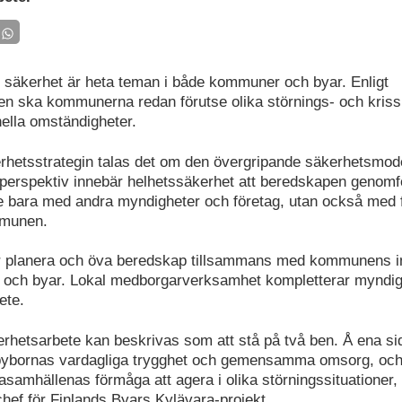
säkerhet är heta teman i både kommuner och byar. Enligt
n ska kommunerna redan förutse olika störnings- och krissi
ella omständigheter.
rhetsstrategin talas det om den övergripande säkerhetsmode
rspektiv innebär helhetssäkerhet att beredskapen genomfö
e bara med andra myndigheter och företag, utan också med 
mmunen.
planera och öva beredskap tillsammans med kommunens i
n och byar. Lokal medborgarverksamhet kompletterar myndi
ete.
rhetsarbete kan beskrivas som att stå på två ben. Å ena si
 bybornas vardagliga trygghet och gemensamma omsorg, och
asamhällenas förmåga att agera i olika störningssituationer, 
chef för Finlands Byars Kylävara-projekt.