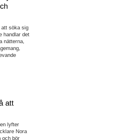
och
att söka sig
 handlar det
a nätterna,
agemang,
levande
å att
en lyfter
cklare Nora
n och bör