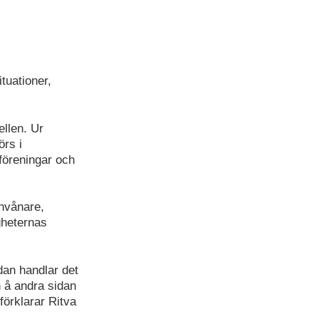
tuationer,
llen. Ur
rs i
föreningar och
nvånare,
gheternas
dan handlar det
 å andra sidan
förklarar Ritva