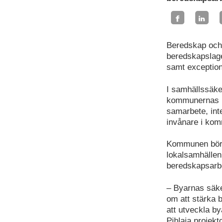
Beredskap och 
beredskapslage
samt exception
I samhällssäke
kommunernas pe
samarbete, int
invånare i ko
Kommunen bör 
lokalsamhälle
beredskapsarb
– Byarnas säke
om att stärka
att utveckla by
Pihlaja projekt