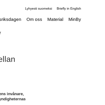
Lyhyesti suomeksi
Briefly in English
sriksdagen
Om oss
Material
MinBy
r
ellan
ns invånare,
yndigheternas