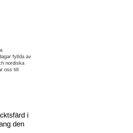
a
agar fyllda av
och nordiska
 oss till
ktsfärd i
ang den