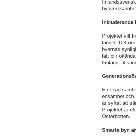
finlandssvens
byaverksamhet
Inkluderande 
Projektet vill 
länder. Det ord
byarnas synligh
lätt blir okänd
Finland, till
Generationsö
En ökad samhör
ensamhet och p
är syftet att 
Projektet är e
Österbotten.
Smarta byn är