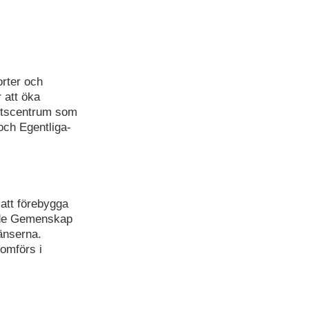
orter och
 att öka
ortscentrum som
 och Egentliga-
 att förebygga
ande Gemenskap
ränserna.
omförs i