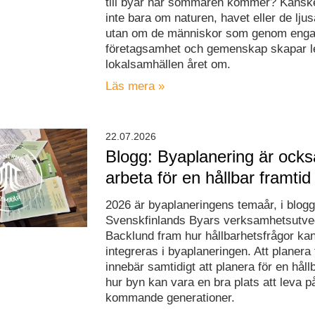
till byar när sommaren kommer? Kanske
inte bara om naturen, havet eller de ljus
utan om de människor som genom eng
företagsamhet och gemenskap skapar 
lokalsamhällen året om.
Läs mera »
22.07.2026
Blogg: Byaplanering är ocks
arbeta för en hållbar framtid
2026 är byaplaneringens temaår, i blogg
Svenskfinlands Byars verksamhetsutve
Backlund fram hur hållbarhetsfrågor ka
integreras i byaplaneringen. Att planera 
innebär samtidigt att planera för en håll
hur byn kan vara en bra plats att leva p
kommande generationer.