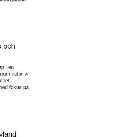
s och
p i en
rium delar vi
nhet,
med fokus på
yland