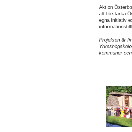
Aktion Österbo
att förstärka Ö
egna initiativ
informationstil
Projekten är f
Yrkeshögskolor
kommuner och f