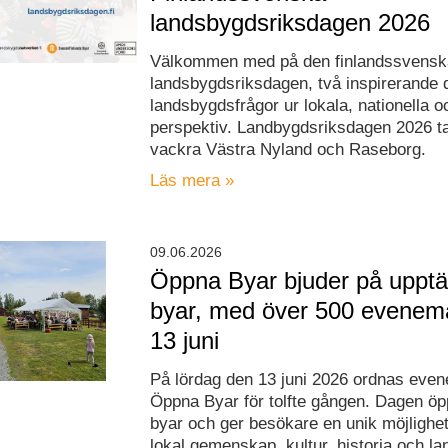
landsbygdsriksdagen 2026
Välkommen med på den finlandssvensk
landsbygdsriksdagen, två inspirerande d
landsbygdsfrågor ur lokala, nationella 
perspektiv. Landbygdsriksdagen 2026 tar
vackra Västra Nyland och Raseborg.
Läs mera »
09.06.2026
Öppna Byar bjuder på upptäc
byar, med över 500 evenem
13 juni
På lördag den 13 juni 2026 ordnas ev
Öppna Byar för tolfte gången. Dagen öppn
byar och ger besökare en unik möjlighet
lokal gemenskap, kultur, historia och 