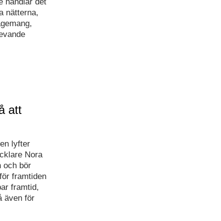
 handlar det
a nätterna,
agemang,
levande
å att
en lyfter
cklare Nora
n och bör
för framtiden
bar framtid,
å även för