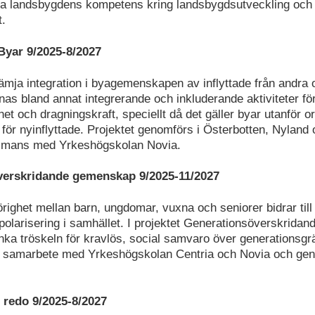
ka landsbygdens kompetens kring landsbygdsutveckling och
.
Byar 9/2025-8/2027
främja integration i byagemenskapen av inflyttade från andra 
nas bland annat integrerande och inkluderande aktiviteter för
et och dragningskraft, speciellt då det gäller byar utanför 
a för nyinflyttade. Projektet genomförs i Österbotten, Nyland
sammans med Yrkeshögskolan Novia.
verskridande gemenskap 9/2025-11/2027
ighet mellan barn, ungdomar, vuxna och seniorer bidrar till
olarisering i samhället. I projektet Generationsöverskrid
sänka tröskeln för kravlös, social samvaro över generationsg
tt samarbete med Yrkeshögskolan Centria och Novia och gen
 redo 9/2025-8/2027