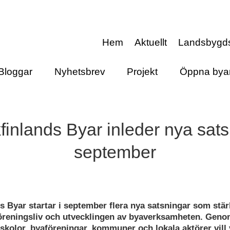
Hem
Aktuellt
Landsbygd
Bloggar
Nyhetsbrev
Projekt
Öppna bya
inlands Byar inleder nya sats
september
s Byar startar i september flera nya satsningar som stär
öreningsliv och utvecklingen av byaverksamheten. Gen
kolor, byaföreningar, kommuner och lokala aktörer vill 