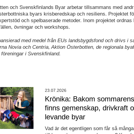
tten och Svenskfinlands Byar arbetar tillsammans med andra
sterbottniska byars krisberedskap och resiliens. Projektet f
 expertstöd och spelbaserade metoder. Inom projektet ordnas
lfällen, övningar och workshops.
inansierad med medel från EUs landsbygdsfond och drivs i 
na Novia och Centria, Aktion Österbotten, de regionala bya
öreningar i Svenskfinland.
23.07.2026
Krönika: Bakom sommarens
finns gemenskap, drivkraft 
levande byar
Vad är det egentligen som får så många 