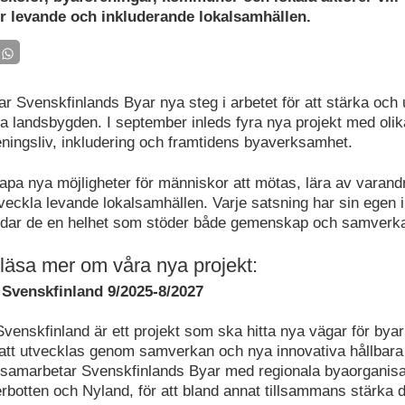
ör levande och inkluderande lokalsamhällen.
ar Svenskfinlands Byar nya steg i arbetet för att stärka och
a landsbygden. I september inleds fyra nya projekt med ol
eningsliv, inkludering och framtidens byaverksamhet.
kapa nya möjligheter för människor att mötas, lära av varand
veckla levande lokalsamhällen. Varje satsning har sin egen i
ldar de en helhet som stöder både gemenskap och samverka
läsa mer om våra nya projekt:
 Svenskfinland 9/2025-8/2027
venskfinland är ett projekt som ska hitta nya vägar för byar
att utvecklas genom samverkan och nya innovativa hållbara 
 samarbetar Svenskfinlands Byar med regionala byaorganisa
erbotten och Nyland, för att bland annat tillsammans stärka 