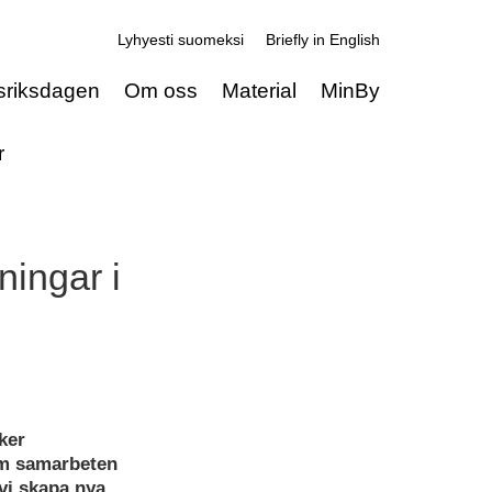
Lyhyesti suomeksi
Briefly in English
sriksdagen
Om oss
Material
MinBy
r
ningar i
ker
om samarbeten
vi skapa nya