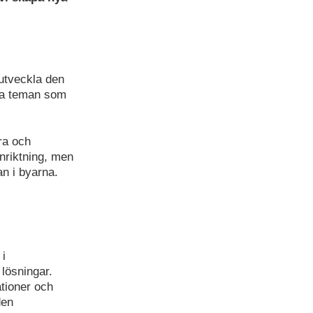
 utveckla den
ika teman som
ra och
nriktning, men
n i byarna.
 i
lösningar.
tioner och
den