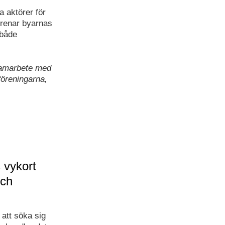
 aktörer för
örenar byarnas
 både
samarbete med
föreningarna,
 vykort
och
att söka sig