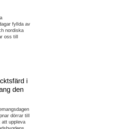
a
agar fyllda av
och nordiska
 oss till
ktsfärd i
ang den
enemangsdagen
ar dörrar till
 att uppleva
landsbygdens