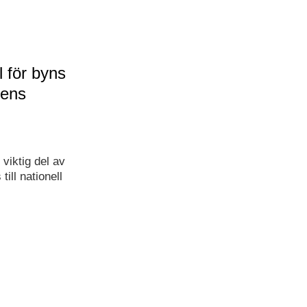
 för byns
tens
viktig del av
ill nationell