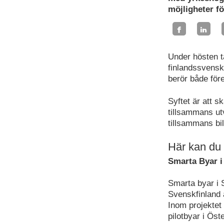
möjligheter f
Under hösten t
finlandssvensk
berör både för
Syftet är att s
tillsammans ut
tillsammans bi
Här kan du 
Smarta Byar i
Smarta byar i S
Svenskfinland 
Inom projektet
pilotbyar i Öst