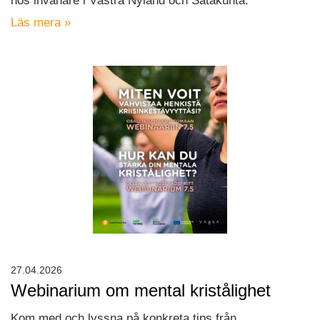
hos invånare i Västra Nyland och Satakunta.
Läs mera »
27.04.2026
Webinarium om mental kristålighet
Kom med och lyssna på konkreta tips från