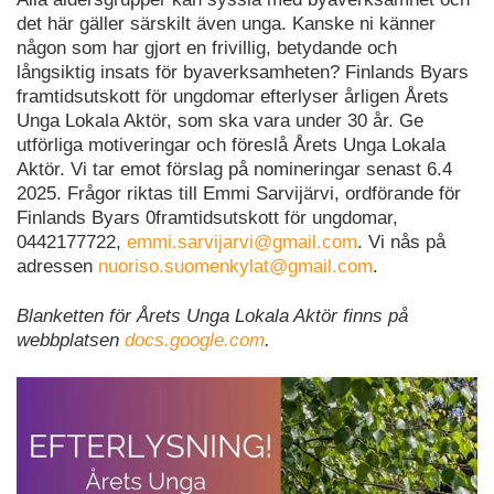
det här gäller särskilt även unga. Kanske ni känner
någon som har gjort en frivillig, betydande och
långsiktig insats för byaverksamheten? Finlands Byars
framtidsutskott för ungdomar efterlyser årligen Årets
Unga Lokala Aktör, som ska vara under 30 år. Ge
utförliga motiveringar och föreslå Årets Unga Lokala
Aktör. Vi tar emot förslag på nomineringar senast 6.4
2025. Frågor riktas till Emmi Sarvijärvi, ordförande för
Finlands Byars 0framtidsutskott för ungdomar,
0442177722,
emmi.sarvijarvi@gmail.com
. Vi nås på
adressen
nuoriso.suomenkylat@gmail.com
.
Blanketten för Årets Unga Lokala Aktör finns på
webbplatsen
docs.google.com
.