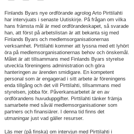
Finlands Byars nye ordförande agrolog Arto Pirttilahti
har intervjuats i senaste Uutiskirje. På frågan om vilka
hans främsta mål är med ordförandeskapet, så svarade
han, att först på arbetslistan är att bekanta sig med
Finlands Byars och medlemsorganisationernas
verksamhet. Pirttilahti kommer att lyssna med ett lyhört
öra på medlemsorganisationernas behov och önskemål.
Målet är att tillsammans med Finlands Byars styrelse
utveckla föreningens administration och göra
hanteringen av ärenden smidigare. En kompetent
personal som är engagerad i sitt arbete är föreningens
enda tillgång och det vill Pirttilahti, tillsammans med
styrelsen, jobba för. Påverkansarbetet är en av
ordförandens huvuduppgifter. Pirttilahti tänker främja
samarbete med såväl medlemsorganisationer som
partners och finansiärer. I denna tid finns det
utmaningar just vad gäller resurser.
Läs mer (på finska) om intervjun med Pirttilahti i