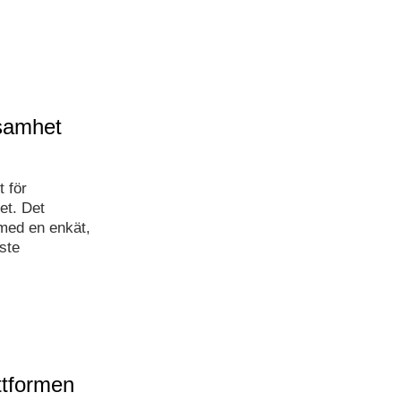
samhet
t för
et. Det
med en enkät,
ste
ttformen