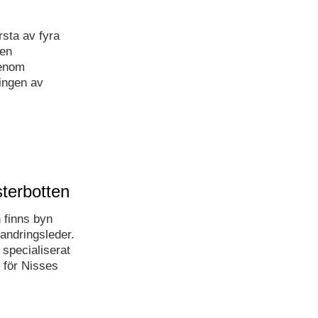
rsta av fyra
men
genom
ingen av
terbotten
finns byn
andringsleder.
 specialiserat
 för Nisses