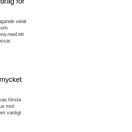
drag för
agande velat
 som
ena med ett
ussar.
 mycket
vas första
kus mot
om vanligt