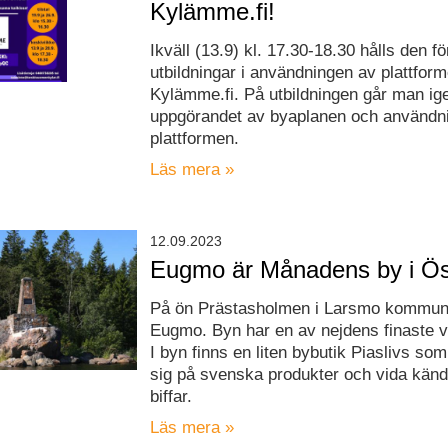
Kylämme.fi!
Ikväll (13.9) kl. 17.30-18.30 hålls den fö
utbildningar i användningen av plattfor
Kylämme.fi. På utbildningen går man i
uppgörandet av byaplanen och användn
plattformen.
Läs mera »
12.09.2023
Eugmo är Månadens by i Ös
På ön Prästasholmen i Larsmo kommun 
Eugmo. Byn har en av nejdens finaste v
I byn finns en liten bybutik Piaslivs som
sig på svenska produkter och vida känd
biffar.
Läs mera »