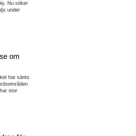
ply. Nu söker
ljs under
lse om
ket har sänts
färdsområden
har stor