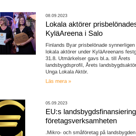
08.09.2023
Lokala aktörer prisbelönade
KyläAreena i Salo
Finlands Byar prisbelönade synnerligen f
lokala aktörer under KyläAreenans festg
31.8. Utmärkelser gavs bl.a. till Årets
landsbygdsprofil, Årets landsbygdsaktö
Unga Lokala Aktör.
Läs mera »
05.09.2023
EU:s landsbygdsfinansiering
företagsverksamheten
.Mikro- och småföretag på landsbygde