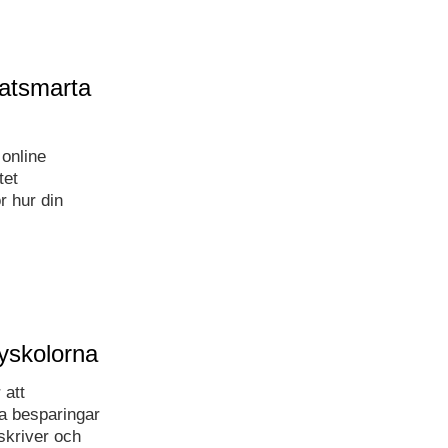
imatsmarta
 online
tet
r hur din
byskolorna
 att
ta besparingar
skriver och