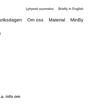
Lyhyesti suomeksi
Briefly in English
sriksdagen
Om oss
Material
MinBy
r
U
.a. info om