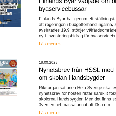
Finlands Byar vädjade om bi
byaservicebussar
Finlands Byar har genom ett ställningst
att regeringen i budgetförhandlingarna,
avslutades 19.9, stödjer välfärdsområd
nytt investeringsbidrag för byaserviceb
Läs mera »
18.09.2023
Nyhetsbrev från HSSL med
om skolan i landsbygder
Riksorganisationen Hela Sverige ska le
nyhetsbrev för hösten riktar särskilt fo
skolorna i landsbygder. Men det finns s
även en hel massa annat att läsa om.
Läs mera »