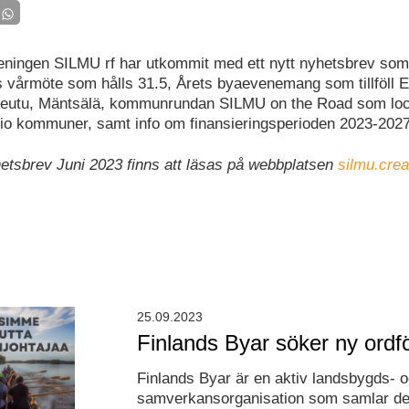
eningen SILMU rf har utkommit med ett nytt nyhetsbrev som 
 vårmöte som hålls 31.5, Årets byaevenemang som tillföll El
seutu, Mäntsälä, kommunrundan SILMU on the Road som lock
nio kommuner, samt info om finansieringsperioden 2023-2027
etsbrev Juni 2023 finns att läsas på webbplatsen
silmu.crea
25.09.2023
Finlands Byar söker ny ordf
Finlands Byar är en aktiv landsbygds- 
samverkansorganisation som samlar de