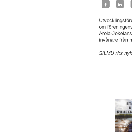
Utvecklingsför
om föreningens
Arola-Jokelan
invånare från 
SILMU rf:s nyh