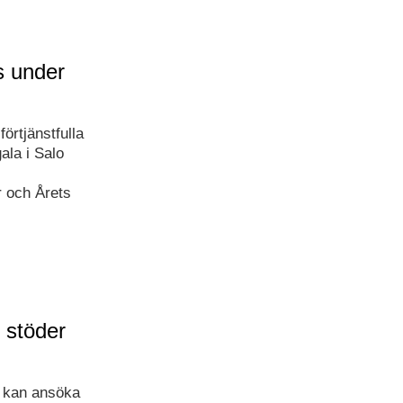
s under
örtjänstfulla
ala i Salo
r och Årets
 stöder
n kan ansöka