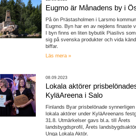
Eugmo är Månadens by i Ös
På ön Prästasholmen i Larsmo kommun 
Eugmo. Byn har en av nejdens finaste v
I byn finns en liten bybutik Piaslivs som
sig på svenska produkter och vida känd
biffar.
Läs mera »
08.09.2023
Lokala aktörer prisbelönade
KyläAreena i Salo
Finlands Byar prisbelönade synnerligen f
lokala aktörer under KyläAreenans festg
31.8. Utmärkelser gavs bl.a. till Årets
landsbygdsprofil, Årets landsbygdsaktö
Unga Lokala Aktör.