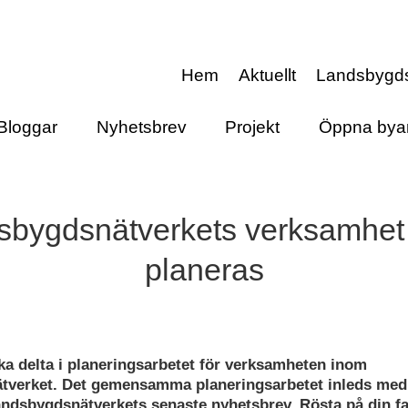
Hem
Aktuellt
Landsbygd
Bloggar
Nyhetsbrev
Projekt
Öppna bya
sbygdsnätverkets verksamhet
planeras
 ka delta i planeringsarbetet för verksamheten inom
verket. Det gemensamma planeringsarbetet inleds med 
andsbygdsnätverkets senaste nyhetsbrev. Rösta på din fa