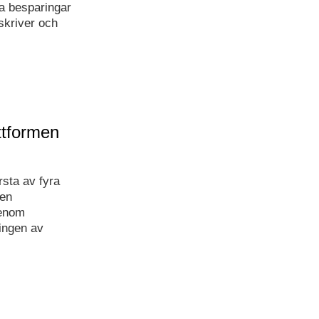
ta besparingar
skriver och
ttformen
rsta av fyra
men
genom
ingen av