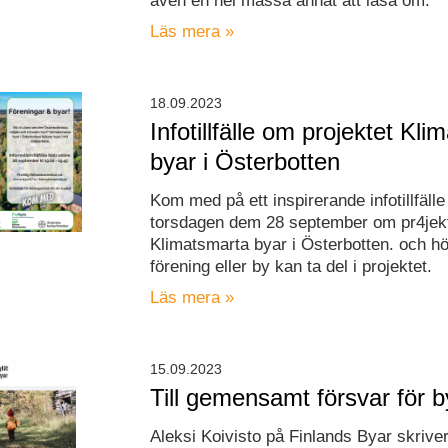
även en hel massa annat att läsa om.
Läs mera »
18.09.2023
Infotillfälle om projektet Kl
byar i Österbotten
Kom med på ett inspirerande infotillfälle
torsdagen dem 28 september om pr4jek
Klimatsmarta byar i Österbotten. och hö
förening eller by kan ta del i projektet.
Läs mera »
15.09.2023
Till gemensamt försvar för 
Aleksi Koivisto på Finlands Byar skriver