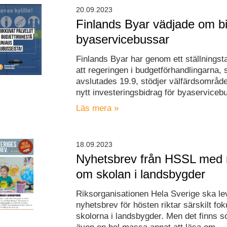
20.09.2023
Finlands Byar vädjade om bi
byaservicebussar
Finlands Byar har genom ett ställningst
att regeringen i budgetförhandlingarna,
avslutades 19.9, stödjer välfärdsområd
nytt investeringsbidrag för byaserviceb
Läs mera »
18.09.2023
Nyhetsbrev från HSSL med
om skolan i landsbygder
Riksorganisationen Hela Sverige ska le
nyhetsbrev för hösten riktar särskilt fo
skolorna i landsbygder. Men det finns s