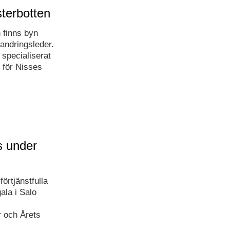
terbotten
finns byn
andringsleder.
 specialiserat
 för Nisses
s under
örtjänstfulla
ala i Salo
r och Årets