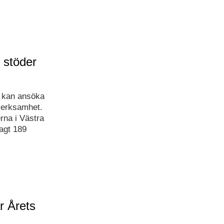
 stöder
n kan ansöka
 verksamhet.
rna i Västra
agt 189
r Årets