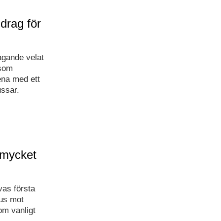
drag för
agande velat
 som
ena med ett
ussar.
 mycket
vas första
kus mot
om vanligt