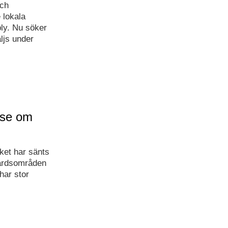
och
 lokala
ply. Nu söker
ljs under
lse om
ket har sänts
färdsområden
har stor