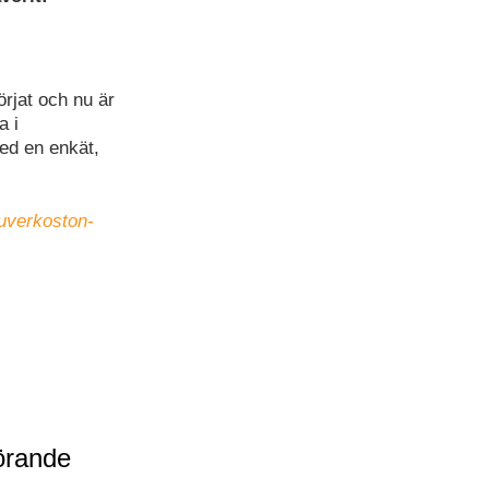
rjat och nu är
a i
ed en enkät,
uverkoston-
örande