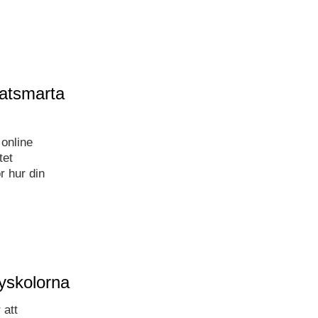
imatsmarta
 online
tet
r hur din
byskolorna
 att