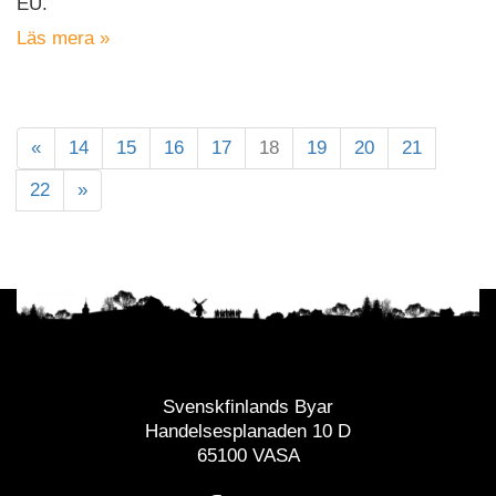
EU.
Läs mera »
«
14
15
16
17
18
19
20
21
22
»
Svenskfinlands Byar
Handelsesplanaden 10 D
65100 VASA