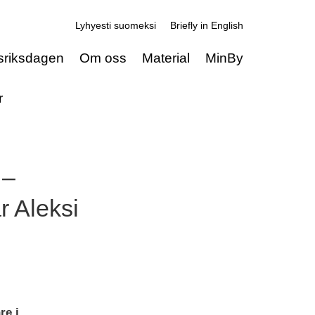
Lyhyesti suomeksi
Briefly in English
sriksdagen
Om oss
Material
MinBy
r
 –
r Aleksi
re i