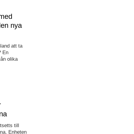
 med
den nya
land att ta
? En
ån olika
r
rna
etts till
rna. Enheten