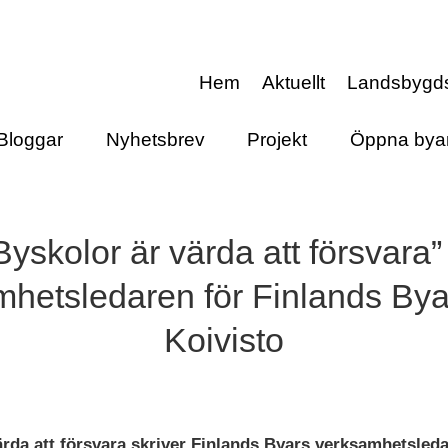
Hem
Aktuellt
Landsbygd
Bloggar
Nyhetsbrev
Projekt
Öppna bya
Byskolor är värda att försvara”
hetsledaren för Finlands Bya
Koivisto
ärda att försvara skriver Finlands Byars verksamhetsleda