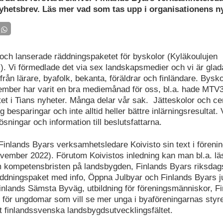
yhetsbrev. Läs mer vad som tas upp i organisationens n
 och lanserade räddningspaketet för byskolor (Kyläkoulujen
i). Vi förmedlade det via sex landskapsmedier och vi är gla
 från lärare, byafolk, bekanta, föräldrar och finländare. Bysko
mber har varit en bra mediemånad för oss, bl.a. hade MTV
et i Tians nyheter. Många delar vår sak. Jätteskolor och cen
g besparingar och inte alltid heller bättre inlärningsresultat. 
lösningar och information till beslutsfattarna.
 Finlands Byars verksamhetsledare Koivisto sin text i föreni
vember 2022). Förutom Koivistos inledning kan man bl.a. lä
 kompetensbristen på landsbygden, Finlands Byars riksdag
ddningspaket med info, Öppna Julbyar och Finlands Byars ju
Finlands Sämsta Byväg, utbildning för föreningsmänniskor, F
 för ungdomar som vill se mer unga i byaföreningarnas styrel
et finlandssvenska landsbygdsutvecklingsfältet.