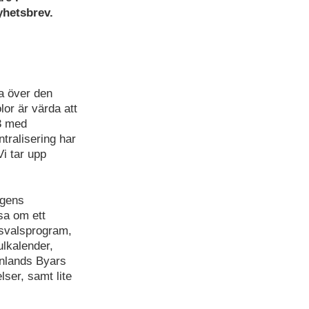
yhetsbrev.
da över den
lor är värda att
3 med
tralisering har
Vi tar upp
ngens
sa om ett
svalsprogram,
lkalender,
inlands Byars
ser, samt lite