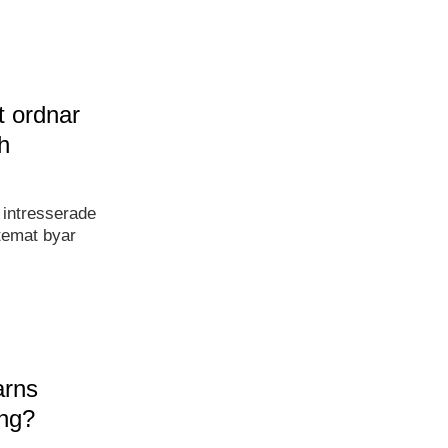
t ordnar
h
 intresserade
temat byar
arns
ing?