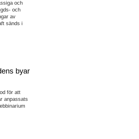
ässiga och
bygds- och
ngar av
ft sänds i
idens byar
d för att
ar anpassats
Webbinarium