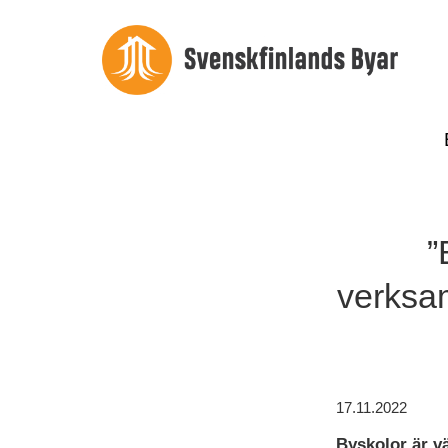
”
verksam
17.11.2022
Byskolor är v