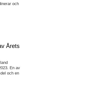
inerar och
 av Årets
yland
 2023. En av
sdel och en