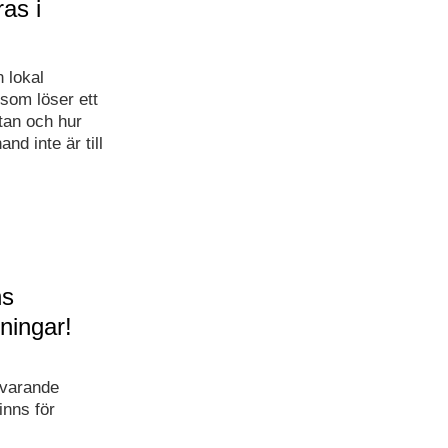
ras i
n lokal
 som löser ett
tan och hur
nd inte är till
ns
ningar!
uvarande
inns för