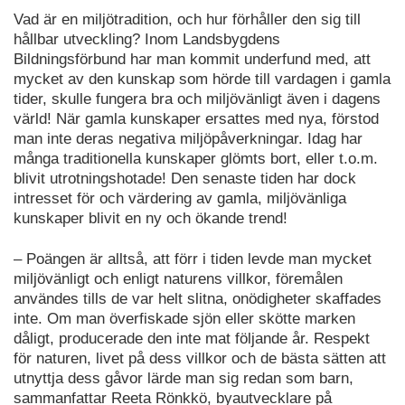
Vad är en miljötradition, och hur förhåller den sig till
hållbar utveckling? Inom Landsbygdens
Bildningsförbund har man kommit underfund med, att
mycket av den kunskap som hörde till vardagen i gamla
tider, skulle fungera bra och miljövänligt även i dagens
värld! När gamla kunskaper ersattes med nya, förstod
man inte deras negativa miljöpåverkningar. Idag har
många traditionella kunskaper glömts bort, eller t.o.m.
blivit utrotningshotade! Den senaste tiden har dock
intresset för och värdering av gamla, miljövänliga
kunskaper blivit en ny och ökande trend!
– Poängen är alltså, att förr i tiden levde man mycket
miljövänligt och enligt naturens villkor, föremålen
användes tills de var helt slitna, onödigheter skaffades
inte. Om man överfiskade sjön eller skötte marken
dåligt, producerade den inte mat följande år. Respekt
för naturen, livet på dess villkor och de bästa sätten att
utnyttja dess gåvor lärde man sig redan som barn,
sammanfattar Reeta Rönkkö, byautvecklare på