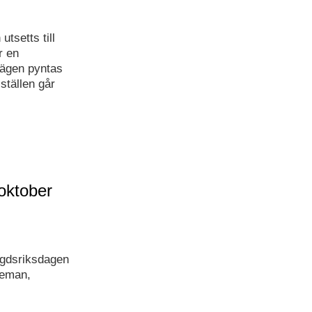
tsetts till
r en
vägen pyntas
ställen går
oktober
ygdsriksdagen
 teman,