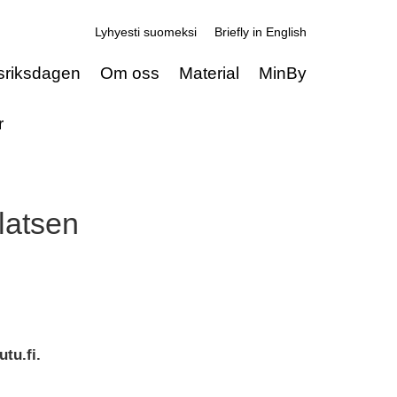
Lyhyesti suomeksi
Briefly in English
sriksdagen
Om oss
Material
MinBy
r
latsen
tu.fi.