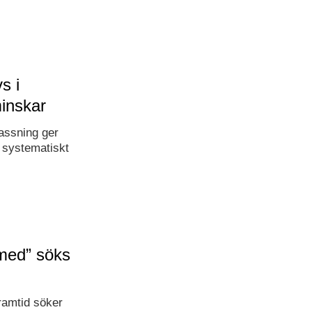
s i
inskar
assning ger
 systematiskt
med” söks
ramtid söker