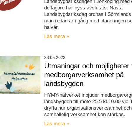
Landsbygdsriksdagen i Jönköping med 
deltagare har nyss avslutats. Nästa
Landsbygdsriksdag ordnas i Sörmlands 
man redan är i gång med planeringen se
halvår.
Läs mera »
23.05.2022
Utmaningar och möjligheter 
medborgarverksamhet på
landsbygden
HYMY-nätverket inbjuder medborgarorga
landsbygden till möte 25.5 kl.10.00 via 
dryfta hur organisationsverksamhet oc
samhällelig verksamhet kan stärkas.
Läs mera »