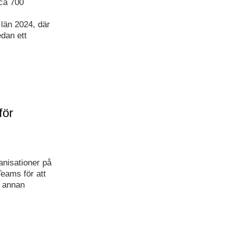
ca 700
län 2024, där
dan ett
för
nisationer på
Teams för att
h annan