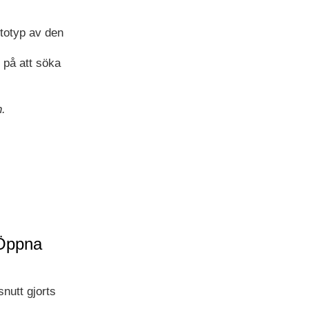
totyp av den
 på att söka
n.
 Öppna
nutt gjorts