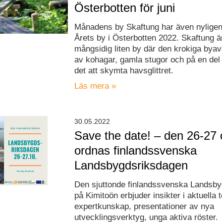
Österbotten för juni
Månadens by Skaftung har även nyligen u
Årets by i Österbotten 2022. Skaftung ä
mångsidig liten by där den krokiga bya
av kohagar, gamla stugor och på en del 
det att skymta havsglittret.
Läs mera »
30.05.2022
Save the date! – den 26-27 
ordnas finlandssvenska
Landsbygdsriksdagen
Den sjuttonde finlandssvenska Landsb
på Kimitoön erbjuder insikter i aktuella
expertkunskap, presentationer av nya
utvecklingsverktyg, unga aktiva röster.