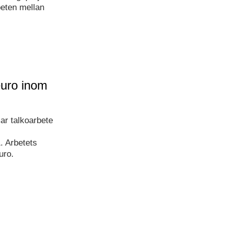
beten mellan
euro inom
mar talkoarbete
 Arbetets
uro.