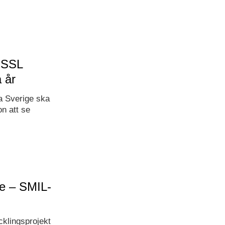
HSSL
a år
a Sverige ska
n att se
 – SMIL-
klingsprojekt