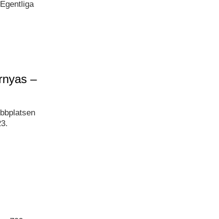
 Egentliga
rnyas –
ebbplatsen
23.