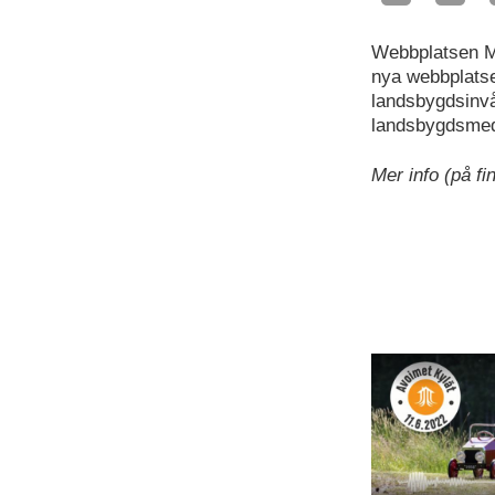
Webbplatsen Ma
nya webbplatse
landsbygdsinvå
landsbygdsmede
Mer info (på f