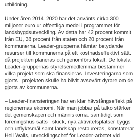
utbildning.
Under åren 2014–2020 har det använts cirka 300
miljoner euro ur offentliga medel i programmet för
landsbygdsutveckling. Av detta har 42 procent kommit
från EU, 38 procent från staten och 20 procent från
kommunerna. Leader-grupperna hämtar betydande
resurser till kommunerna på ett kostnadseffektivt sätt,
då projekten planeras och genomförs lokalt. De lokala
Leader-gruppernas styrelsemedlemmar bestämmer
vilka projekt som ska finansieras. Investeringarna som
gjorts i projekten skulle ha blivit avsevärt dyrare om de
gjorts av kommunerna.
– Leader-finansieringen har en klar hävstångseffekt på
regionernas ekonomi. När man jobbar på talko stärker
det gemenskapen och människorna, samtidigt som
föreningshus sätts i skick, nya aktivitetsplatser byggs
och utflyktsmål samt landskap restaureras, konstaterar
Heli Walls, utvecklingschef för Leader-arbetet vid