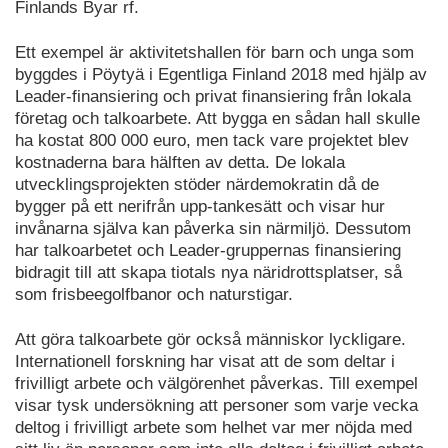
Finlands Byar rf.
Ett exempel är aktivitetshallen för barn och unga som
byggdes i Pöytyä i Egentliga Finland 2018 med hjälp av
Leader-finansiering och privat finansiering från lokala
företag och talkoarbete. Att bygga en sådan hall skulle
ha kostat 800 000 euro, men tack vare projektet blev
kostnaderna bara hälften av detta. De lokala
utvecklingsprojekten stöder närdemokratin då de
bygger på ett nerifrån upp-tankesätt och visar hur
invånarna själva kan påverka sin närmiljö. Dessutom
har talkoarbetet och Leader-gruppernas finansiering
bidragit till att skapa tiotals nya näridrottsplatser, så
som frisbeegolfbanor och naturstigar.
Att göra talkoarbete gör också människor lyckligare.
Internationell forskning har visat att de som deltar i
frivilligt arbete och välgörenhet påverkas. Till exempel
visar tysk undersökning att personer som varje vecka
deltog i frivilligt arbete som helhet var mer nöjda med