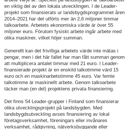
en viktig del av den lokala utvecklingen. I de Leader-
projekt som finansierats ur landsbygdsprogrammet åren
2014–2021 har det utförts mer än 2,6 miljoner timmar
talkoarbete. Arbetets ekonomiska värde är över 55
miljoner euro. Förutom fysiskt arbete ingår arbete med
olika maskiner, vilket höjer summan.
Generellt kan det frivilliga arbetets värde inte mätas i
pengar, men i det här fallet har man fått summan genom
att multiplicera antalet timmar med 21 euro. I Leader-
finansierade projekt är en enskild talkotimme värd 15
euro och en maskinarbetstimme 45 euro. Var femte
talkotimme är maskinellt arbete. Genom talkoarbete
täcker man (en del) projektens privata finansiering.
Det finns 54 Leader-grupper i Finland som finansierar
olika utvecklingsprojekt på landsbygden. Med
landsbygdsutveckling avses finansiering av lokal
företagsverksamhet, föreningars eller invånares
verksamhet, rådgivning, nätverksbyggande eller