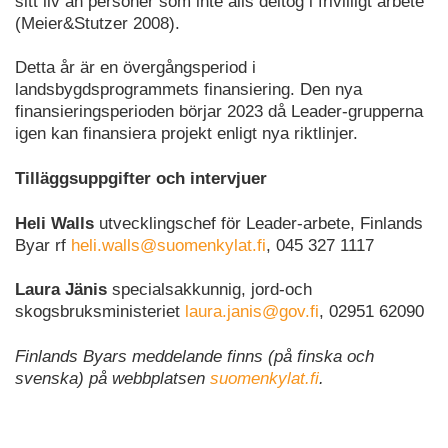
sitt liv än personer som inte alls deltog i frivilligt arbete
(Meier&Stutzer 2008).
Detta år är en övergångsperiod i
landsbygdsprogrammets finansiering. Den nya
finansieringsperioden börjar 2023 då Leader-grupperna
igen kan finansiera projekt enligt nya riktlinjer.
Tilläggsuppgifter och intervjuer
Heli Walls
utvecklingschef för Leader-arbete, Finlands
Byar rf
heli.walls@suomenkylat.fi
, 045 327 1117
Laura Jänis
specialsakkunnig, jord-och
skogsbruksministeriet
laura.janis@gov.fi
, 02951 62090
Finlands Byars meddelande finns (på finska och
svenska) på webbplatsen
suomenkylat.fi
.