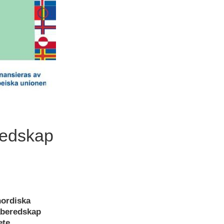
redskap
nordiska
aberedskap
te.