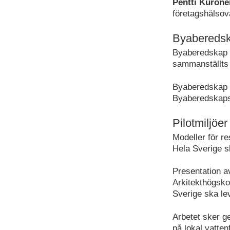
Pentti Kuron
företagshälsov
Byaberedsk
Byaberedskap 
sammanställts 
Byaberedskap 
Byaberedskapsp
Pilotmiljöe
Modeller för re
Hela Sverige s
Presentation a
Arkitekthögsk
Sverige ska le
Arbetet sker g
på lokal vatte