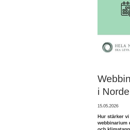
Webbina
i Nord
15.05.2026
Hur stärker vi
webbinarium d
och klimatanp