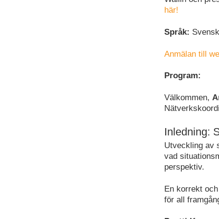
här!
Språk:
Svenska
Anmälan till we
Program:
Välkommen,
A
Nätverkskoordi
Inledning:
Utveckling av 
vad situations
perspektiv.
En korrekt och
för all framgån