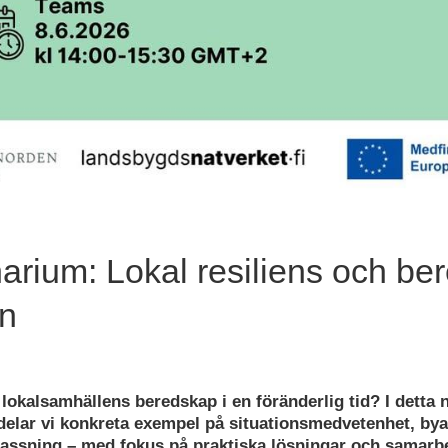
rium: Lokal resiliens och be
en
 lokalsamhällens beredskap i en föränderlig tid? I detta 
elar vi konkreta exempel på situationsmedvetenhet, by
assning – med fokus på praktiska lösningar och samarbe