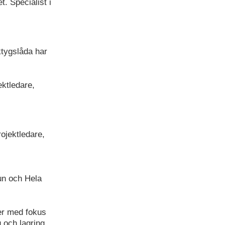
. Specialist i
tygslåda har
ektledare,
ojektledare,
un och Hela
öer med fokus
 och lagring.