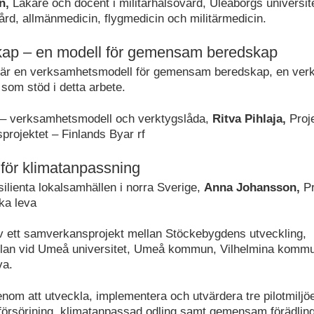
en,
Läkare och docent i militärhälsovård, Uleåborgs universitet
ård, allmänmedicin, flygmedicin och militärmedicin.
ap – en modell för gemensam beredskap
är en verksamhetsmodell för gemensam beredskap, en verk
som stöd i detta arbete.
– verksamhetsmodell och verktygslåda,
Ritva Pihlaja,
Proj
rojektet – Finlands Byar rf
r för klimatanpassning
silienta lokalsamhällen i norra Sverige,
Anna Johansson,
Pr
ka leva
v ett samverkansprojekt mellan Stöckebygdens utveckling,
olan vid Umeå universitet, Umeå kommun, Vilhelmina komm
va.
enom att utveckla, implementera och utvärdera tre pilotmilj
nförsörjning, klimatanpassad odling samt gemensam förädling