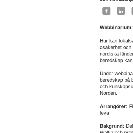
Webbinarium: 
Hur kan lokals
osäkerhet och 
nordiska länder
beredskap kan 
Under webbinar
beredskap på b
och kunskapsutb
Norden.
Arrangörer:
F
leva
Bakgrund:
Del
Wallin och pre