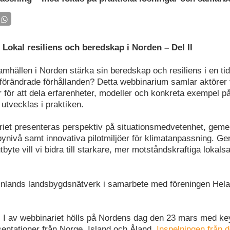
Lokal resiliens och beredskap i Norden – Del II
amhällen i Norden stärka sin beredskap och resiliens i en ti
förändrade förhållanden? Detta webbinarium samlar aktörer f
 för att dela erfarenheter, modeller och konkreta exempel på
utvecklas i praktiken.
iet presenteras perspektiv på situationsmedvetenhet, gem
ynivå samt innovativa pilotmiljöer för klimatanpassning. 
yte vill vi bidra till starkare, mer motståndskraftiga lokals
inlands landsbygdsnätverk i samarbete med föreningen Hel
 I av webbinariet hölls på Nordens dag den 23 mars med ke
sentationer från Norge, Island och Åland.
Inspelningen från d