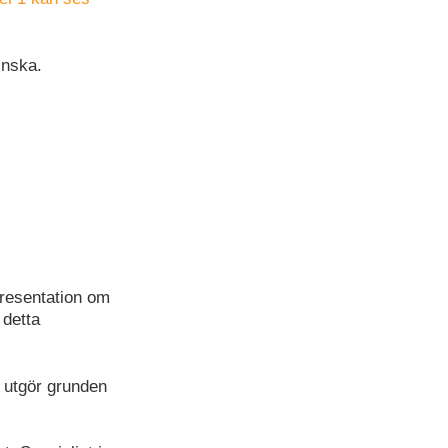
inska.
Presentation om
 detta
 utgör grunden