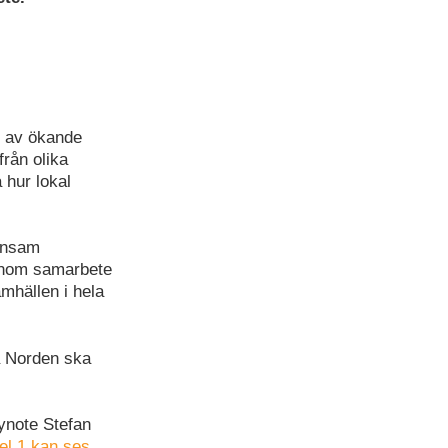
d av ökande
rån olika
 hur lokal
ensam
Genom samarbete
amhällen i hela
a Norden ska
ynote Stefan
el 1 kan ses