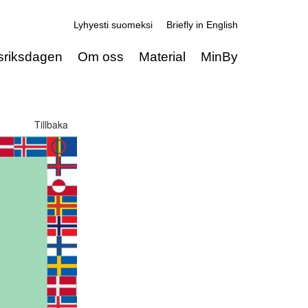
Lyhyesti suomeksi
Briefly in English
sriksdagen
Om oss
Material
MinBy
Tillbaka