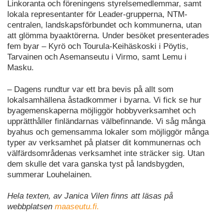
Linkoranta och föreningens styrelsemedlemmar, samt
lokala representanter för Leader-grupperna, NTM-
centralen, landskapsförbundet och kommunerna, utan
att glömma byaaktörerna. Under besöket presenterades
fem byar – Kyrö och Tourula-Keihäskoski i Pöytis,
Tarvainen och Asemanseutu i Virmo, samt Lemu i
Masku.
– Dagens rundtur var ett bra bevis på allt som
lokalsamhällena åstadkommer i byarna. Vi fick se hur
byagemenskaperna möjliggör hobbyverksamhet och
upprätthåller finländarnas välbefinnande. Vi såg många
byahus och gemensamma lokaler som möjliggör många
typer av verksamhet på platser dit kommunernas och
välfärdsområdenas verksamhet inte sträcker sig. Utan
dem skulle det vara ganska tyst på landsbygden,
summerar Louhelainen.
Hela texten, av Janica Vilen finns att läsas på
webbplatsen
maaseutu.fi.