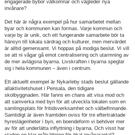
engagerade bybor välkomnar och vägleder nya
invånare?
Det här är några exempel på hur samarbetet mellan
byar och kommunen kan formas. Varje kommun och
varje by är unik, och ett fungerande samarbete bör ta
hänsyn till lokala särdrag och kulturer, men mervärdet
är alltid gemensamt. Vi hoppas på modiga beslut. Vi vill
se att ni vågar gå emot centralisering och utarmning av
de mer avlägsna byarna. Livskraften i byarna speglar
sig i hela kommunen – även i centrum.
Ett aktuellt exempel är Nykarleby stads beslut gällande
allaktivitetshuset i Pensala, den tidigare
skolbyggnaden. Här fanns en chans att visa mod och
att samverka med byn för att utveckla lokalen som en
samlingsplats för fritidsverksamhet och välbefinnande.
Samtidigt är även framtiden oviss för tre eftertraktade
hyreslägenheter i byn, en boendeform vi behöver mer
av för att underlätta inflyttning i byarna. Och visst har
staden en klar målsättning för ökat invånarantal?