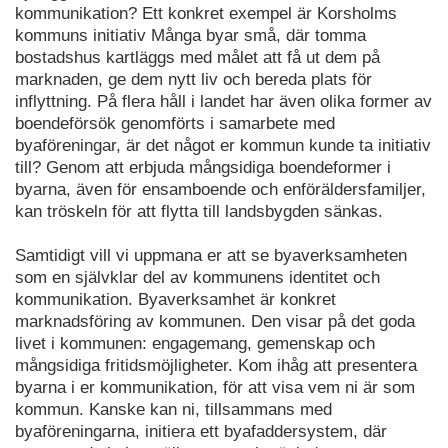
kommunikation? Ett konkret exempel är Korsholms
kommuns initiativ Många byar små, där tomma
bostadshus kartläggs med målet att få ut dem på
marknaden, ge dem nytt liv och bereda plats för
inflyttning. På flera håll i landet har även olika former av
boendeförsök genomförts i samarbete med
byaföreningar, är det något er kommun kunde ta initiativ
till? Genom att erbjuda mångsidiga boendeformer i
byarna, även för ensamboende och enföräldersfamiljer,
kan tröskeln för att flytta till landsbygden sänkas.
Samtidigt vill vi uppmana er att se byaverksamheten
som en självklar del av kommunens identitet och
kommunikation. Byaverksamhet är konkret
marknadsföring av kommunen. Den visar på det goda
livet i kommunen: engagemang, gemenskap och
mångsidiga fritidsmöjligheter. Kom ihåg att presentera
byarna i er kommunikation, för att visa vem ni är som
kommun. Kanske kan ni, tillsammans med
byaföreningarna, initiera ett byafaddersystem, där