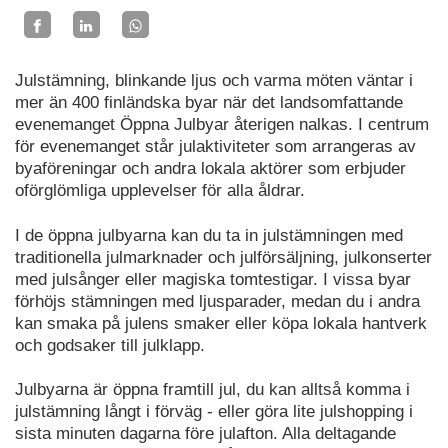
Julstämning, blinkande ljus och varma möten väntar i
mer än 400 finländska byar när det landsomfattande
evenemanget Öppna Julbyar återigen nalkas. I centrum
för evenemanget står julaktiviteter som arrangeras av
byaföreningar och andra lokala aktörer som erbjuder
oförglömliga upplevelser för alla åldrar.
I de öppna julbyarna kan du ta in julstämningen med
traditionella julmarknader och julförsäljning, julkonserter
med julsånger eller magiska tomtestigar. I vissa byar
förhöjs stämningen med ljusparader, medan du i andra
kan smaka på julens smaker eller köpa lokala hantverk
och godsaker till julklapp.
Julbyarna är öppna framtill jul, du kan alltså komma i
julstämning långt i förväg - eller göra lite julshopping i
sista minuten dagarna före julafton. Alla deltagande