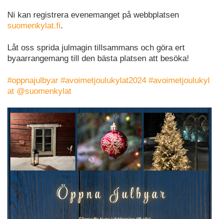
Ni kan registrera evenemanget på webbplatsen
suomenkylat.fi
.
Låt oss sprida julmagin tillsammans och göra ert
byaarrangemang till den bästa platsen att besöka!
#oppnajulbyar
#avoimetjoulukylat2024
#avoimetjoulukyl
at
@suomenkylat