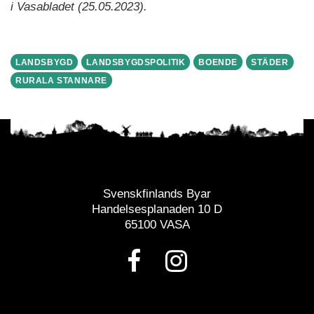
i Vasabladet (25.05.2023).
LANDSBYGD
LANDSBYGDSPOLITIK
BOENDE
STÄDER
RURALA STANNARE
Svenskfinlands Byar
Handelsesplanaden 10 D
65100 VASA