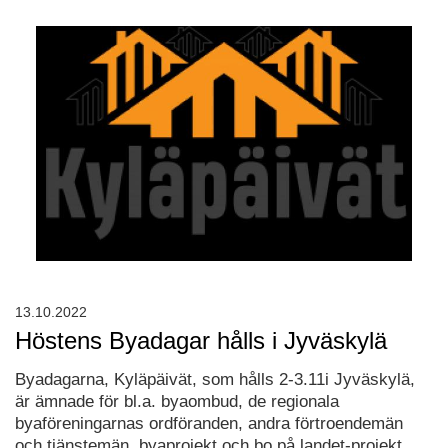
13.10.2022
Höstens Byadagar hålls i Jyväskylä
Byadagarna, Kyläpäivät, som hålls 2-3.11i Jyväskylä,
är ämnade för bl.a. byaombud, de regionala
byaföreningarnas ordföranden, andra förtroendemän
och tjänstemän, byaprojekt och bo på landet-projekt.