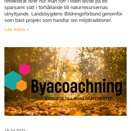
reflekterat över hur man förr i tiden levde på ett
sparsamt sätt i förhållande till naturresursernas
utnyttjande. Landsbygdens Bildningsförbund genomför
som bäst projekt som handlar om miljötraditioner.
Läs mera »
18.10.2022