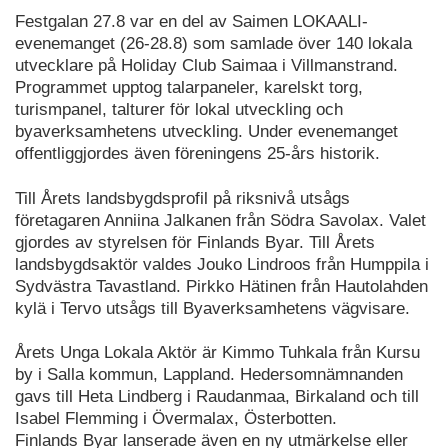
Festgalan 27.8 var en del av Saimen LOKAALI-
evenemanget (26-28.8) som samlade över 140 lokala
utvecklare på Holiday Club Saimaa i Villmanstrand.
Programmet upptog talarpaneler, karelskt torg,
turismpanel, talturer för lokal utveckling och
byaverksamhetens utveckling. Under evenemanget
offentliggjordes även föreningens 25-års historik.
Till Årets landsbygdsprofil på riksnivå utsågs
företagaren Anniina Jalkanen från Södra Savolax. Valet
gjordes av styrelsen för Finlands Byar. Till Årets
landsbygdsaktör valdes Jouko Lindroos från Humppila i
Sydvästra Tavastland. Pirkko Hätinen från Hautolahden
kylä i Tervo utsågs till Byaverksamhetens vägvisare.
Årets Unga Lokala Aktör är Kimmo Tuhkala från Kursu
by i Salla kommun, Lappland. Hedersomnämnanden
gavs till Heta Lindberg i Raudanmaa, Birkaland och till
Isabel Flemming i Övermalax, Österbotten.
Finlands Byar lanserade även en ny utmärkelse eller