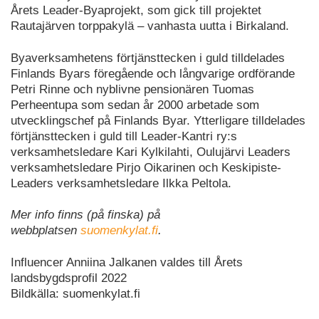
Årets Leader-Byaprojekt, som gick till projektet
Rautajärven torppakylä – vanhasta uutta i Birkaland.
Byaverksamhetens förtjänsttecken i guld tilldelades
Finlands Byars föregående och långvarige ordförande
Petri Rinne och nyblivne pensionären Tuomas
Perheentupa som sedan år 2000 arbetade som
utvecklingschef på Finlands Byar. Ytterligare tilldelades
förtjänsttecken i guld till Leader-Kantri ry:s
verksamhetsledare Kari Kylkilahti, Oulujärvi Leaders
verksamhetsledare Pirjo Oikarinen och Keskipiste-
Leaders verksamhetsledare Ilkka Peltola.
Mer info finns (på finska) på
webbplatsen
suomenkylat.fi
.
Influencer Anniina Jalkanen valdes till Årets
landsbygdsprofil 2022
Bildkälla: suomenkylat.fi