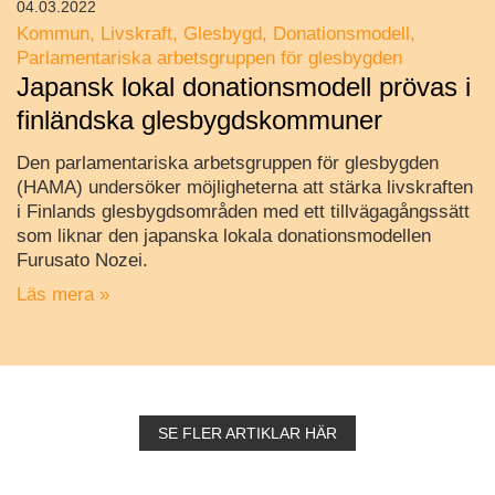
04.03.2022
Kommun
Livskraft
Glesbygd
Donationsmodell
Parlamentariska arbetsgruppen för glesbygden
Japansk lokal donationsmodell prövas i
finländska glesbygdskommuner
Den parlamentariska arbetsgruppen för glesbygden
(HAMA) undersöker möjligheterna att stärka livskraften
i Finlands glesbygdsområden med ett tillvägagångssätt
som liknar den japanska lokala donationsmodellen
Furusato Nozei.
Läs mera »
SE FLER ARTIKLAR HÄR